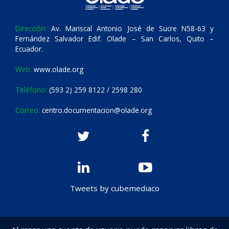
Dirección:
Av. Mariscal Antonio José de Sucre N58-63 y
Fernández Salvador Edif. Olade – San Carlos, Quito –
Ecuador.
Web:
www.olade.org
Teléfono:
(593 2) 259 8122 / 2598 280
Correo:
centro.documentacion@olade.org
Tweets by cubemediaco