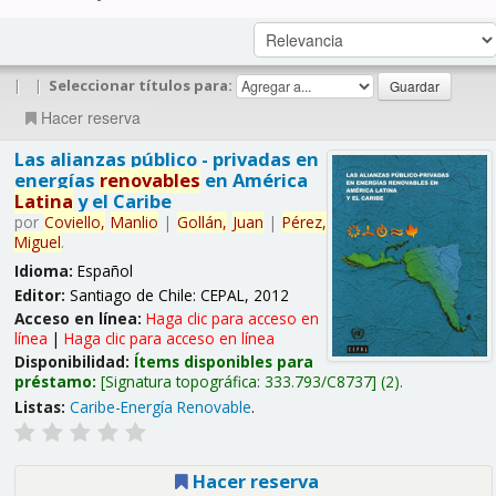
|
|
Seleccionar títulos para:
Hacer reserva
Las alianzas público - privadas en
energías
renovables
en América
Latina
y el Caribe
por
Coviello,
Manlio
|
Gollán,
Juan
|
Pérez,
Miguel
.
Idioma:
Español
Editor:
Santiago de Chile: CEPAL, 2012
Acceso en línea:
Haga clic para acceso en
línea
|
Haga clic para acceso en línea
Disponibilidad:
Ítems disponibles para
préstamo:
Signatura topográfica:
333.793/C8737
(2).
Listas:
Caribe-Energía Renovable
.
Hacer reserva