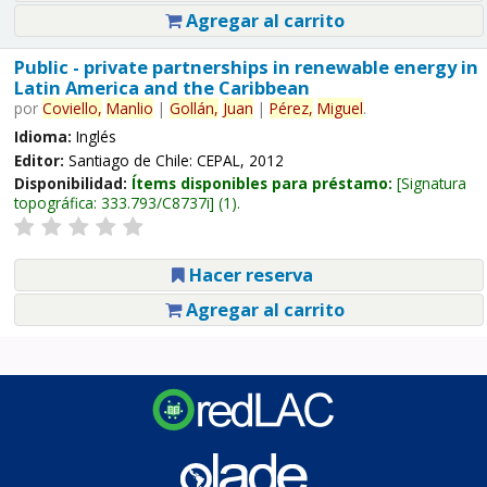
Agregar al carrito
Public - private partnerships in renewable energy in
Latin America and the Caribbean
por
Coviello,
Manlio
|
Gollán,
Juan
|
Pérez,
Miguel
.
Idioma:
Inglés
Editor:
Santiago de Chile: CEPAL, 2012
Disponibilidad:
Ítems disponibles para préstamo:
Signatura
topográfica:
333.793/C8737i
(1).
Hacer reserva
Agregar al carrito