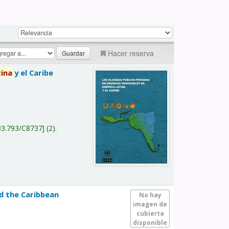
Hacer reserva
tina
y el Caribe
a
33.793/C8737
(2).
nd the Caribbean
No hay
imagen de
cubierta
disponible