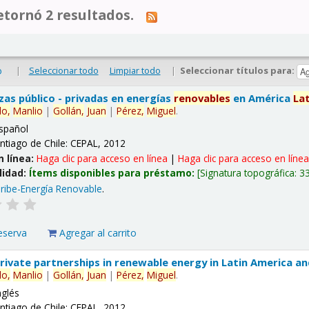
tornó 2 resultados.
|
Seleccionar todo
Limpiar todo
|
Seleccionar títulos para:
o
nzas público - privadas en energías
renovables
en América
La
lo,
Manlio
|
Gollán,
Juan
|
Pérez,
Miguel
.
spañol
ntiago de Chile: CEPAL, 2012
n línea:
Haga clic para acceso en línea
|
Haga clic para acceso en líne
lidad:
Ítems disponibles para préstamo:
Signatura topográfica:
3
ribe-Energía Renovable
.
eserva
Agregar al carrito
 private partnerships in renewable energy in Latin America a
lo,
Manlio
|
Gollán,
Juan
|
Pérez,
Miguel
.
nglés
ntiago de Chile: CEPAL, 2012