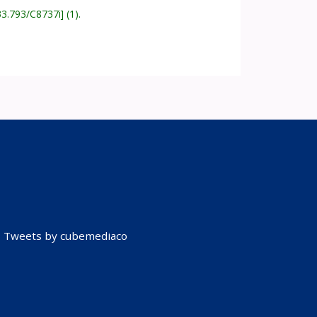
33.793/C8737i
(1).
Tweets by cubemediaco