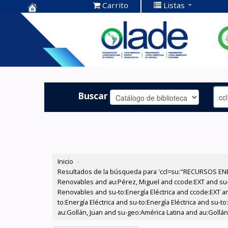
Carrito
Listas
Centro de
Documentación
OLADE -
Buscar
Inicio
›
Resultados de la búsqueda para 'ccl=su:"RECURSOS ENE
Renovables and au:Pérez, Miguel and ccode:EXT and su
Renovables and su-to:Energía Eléctrica and ccode:EXT and
to:Energía Eléctrica and su-to:Energía Eléctrica and su-
au:Gollán, Juan and su-geo:América Latina and au:Gollán,