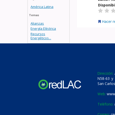
Disponibi
América Latina
Temas
Hacer r
Alianzas
Energía Eléctrica
Recursos
Energéticos...
Dirección:
A
N58-63 y 
San Carlos
Web:
www.
Teléfono:
Correo:
ce