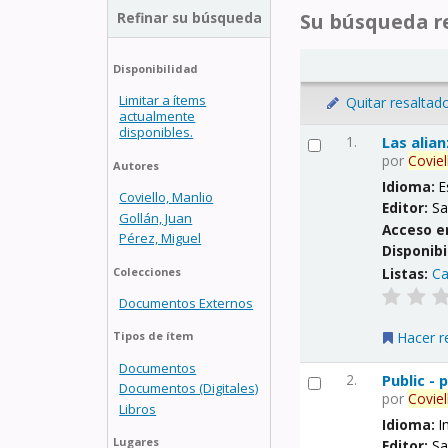
Refinar su búsqueda
Su búsqueda re
Disponibilidad
Limitar a ítems
Quitar resaltad
actualmente
disponibles.
1.
Las alia
por
Coviel
Autores
Idioma:
E
Coviello, Manlio
Editor:
Sa
Gollán, Juan
Acceso e
Pérez, Miguel
Disponibi
Listas:
Ca
Colecciones
Documentos Externos
Hacer r
Tipos de ítem
Documentos
2.
Public -
Documentos (Digitales)
por
Coviel
Libros
Idioma:
I
Lugares
Editor:
Sa