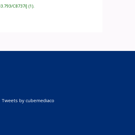
33.793/C8737i
(1).
Tweets by cubemediaco