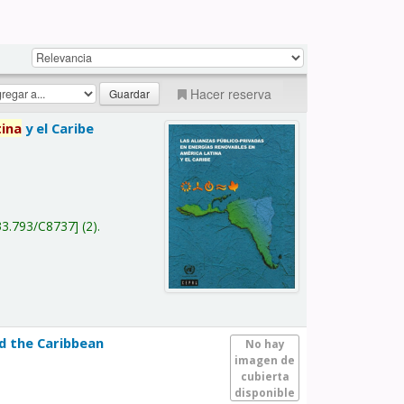
Hacer reserva
tina
y el Caribe
a
33.793/C8737
(2).
nd the Caribbean
No hay
imagen de
cubierta
disponible