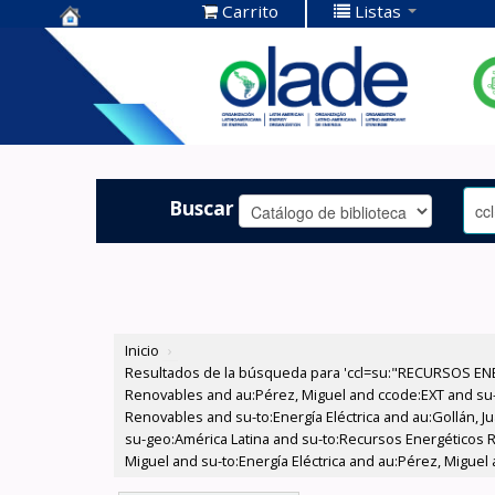
Carrito
Listas
Centro de
Documentación
OLADE -
Buscar
Inicio
›
Resultados de la búsqueda para 'ccl=su:"RECURSOS ENE
Renovables and au:Pérez, Miguel and ccode:EXT and su
Renovables and su-to:Energía Eléctrica and au:Gollán, 
su-geo:América Latina and su-to:Recursos Energéticos R
Miguel and su-to:Energía Eléctrica and au:Pérez, Miguel