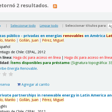
tornó 2 resultados.
|
Seleccionar todo
Limpiar todo
|
Seleccionar títulos para:
o
nzas público - privadas en energías
renovables
en América
La
lo,
Manlio
|
Gollán,
Juan
|
Pérez,
Miguel
.
spañol
ntiago de Chile: CEPAL, 2012
n línea:
Haga clic para acceso en línea
|
Haga clic para acceso en líne
lidad:
Ítems disponibles para préstamo:
Signatura topográfica:
3
ribe-Energía Renovable
.
eserva
Agregar al carrito
 private partnerships in renewable energy in Latin America a
lo,
Manlio
|
Gollán,
Juan
|
Pérez,
Miguel
.
nglés
ntiago de Chile: CEPAL, 2012