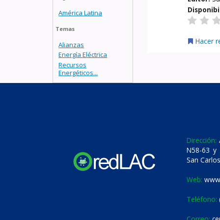
Disponibi
América Latina
Temas
Hacer r
Alianzas
Energía Eléctrica
Recursos
Energéticos...
Dirección:
A
N58-63 y 
San Carlos
Web:
www.
Teléfono:
Correo:
ce