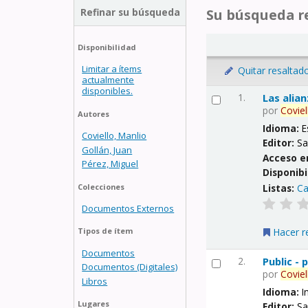
Refinar su búsqueda
Su búsqueda re
Disponibilidad
Limitar a ítems
Quitar resaltad
actualmente
disponibles.
1.
Las alia
por
Coviel
Autores
Idioma:
E
Coviello, Manlio
Editor:
Sa
Gollán, Juan
Acceso e
Pérez, Miguel
Disponibi
Listas:
Ca
Colecciones
Documentos Externos
Hacer r
Tipos de ítem
Documentos
2.
Public -
Documentos (Digitales)
por
Coviel
Libros
Idioma:
I
Lugares
Editor:
Sa