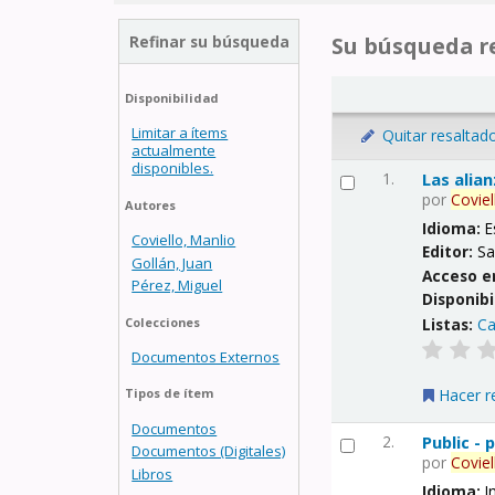
Refinar su búsqueda
Su búsqueda re
Disponibilidad
Limitar a ítems
Quitar resaltad
actualmente
disponibles.
1.
Las alia
por
Coviel
Autores
Idioma:
E
Coviello, Manlio
Editor:
Sa
Gollán, Juan
Acceso e
Pérez, Miguel
Disponibi
Listas:
Ca
Colecciones
Documentos Externos
Hacer r
Tipos de ítem
Documentos
2.
Public -
Documentos (Digitales)
por
Coviel
Libros
Idioma:
I