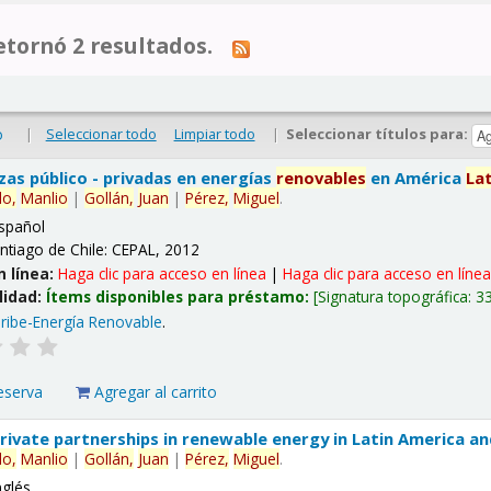
tornó 2 resultados.
|
Seleccionar todo
Limpiar todo
|
Seleccionar títulos para:
o
nzas público - privadas en energías
renovables
en América
La
lo,
Manlio
|
Gollán,
Juan
|
Pérez,
Miguel
.
spañol
ntiago de Chile: CEPAL, 2012
n línea:
Haga clic para acceso en línea
|
Haga clic para acceso en líne
lidad:
Ítems disponibles para préstamo:
Signatura topográfica:
3
ribe-Energía Renovable
.
eserva
Agregar al carrito
 private partnerships in renewable energy in Latin America a
lo,
Manlio
|
Gollán,
Juan
|
Pérez,
Miguel
.
nglés