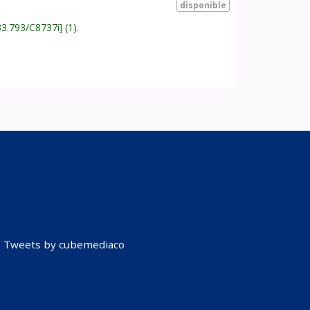
disponible
33.793/C8737i
(1).
Tweets by cubemediaco