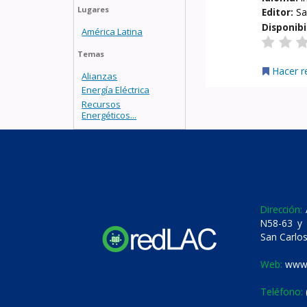
Lugares
Editor:
Sa
Disponibi
América Latina
Temas
Hacer r
Alianzas
Energía Eléctrica
Recursos
Energéticos...
Dirección:
A
N58-63 y 
San Carlos
Web:
www.
Teléfono: