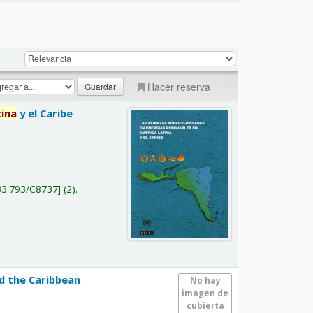
Hacer reserva
tina
y el Caribe
a
33.793/C8737
(2).
nd the Caribbean
No hay
imagen de
cubierta