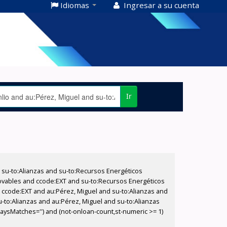
Idiomas
Ingresar a su cuenta
Ir
su-to:Alianzas and su-to:Recursos Energéticos
ovables and ccode:EXT and su-to:Recursos Energéticos
d ccode:EXT and au:Pérez, Miguel and su-to:Alianzas and
-to:Alianzas and au:Pérez, Miguel and su-to:Alianzas
waysMatches='') and (not-onloan-count,st-numeric >= 1)