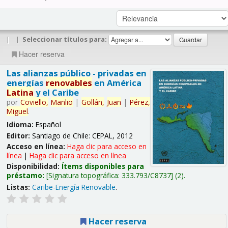
|
|
Seleccionar títulos para:
Hacer reserva
Las alianzas público - privadas en
energías
renovables
en América
Latina
y el Caribe
por
Coviello,
Manlio
|
Gollán,
Juan
|
Pérez,
Miguel
.
Idioma:
Español
Editor:
Santiago de Chile: CEPAL, 2012
Acceso en línea:
Haga clic para acceso en
línea
|
Haga clic para acceso en línea
Disponibilidad:
Ítems disponibles para
préstamo:
Signatura topográfica:
333.793/C8737
(2).
Listas:
Caribe-Energía Renovable
.
Hacer reserva