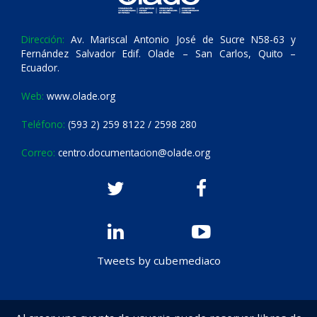
Dirección:
Av. Mariscal Antonio José de Sucre N58-63 y
Fernández Salvador Edif. Olade – San Carlos, Quito –
Ecuador.
Web:
www.olade.org
Teléfono:
(593 2) 259 8122 / 2598 280
Correo:
centro.documentacion@olade.org
Tweets by cubemediaco