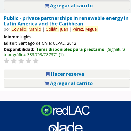
Agregar al carrito
Public - private partnerships in renewable energy in
Latin America and the Caribbean
por
Coviello,
Manlio
|
Gollán,
Juan
|
Pérez,
Miguel
.
Idioma:
Inglés
Editor:
Santiago de Chile: CEPAL, 2012
Disponibilidad:
Ítems disponibles para préstamo:
Signatura
topográfica:
333.793/C8737i
(1).
Hacer reserva
Agregar al carrito