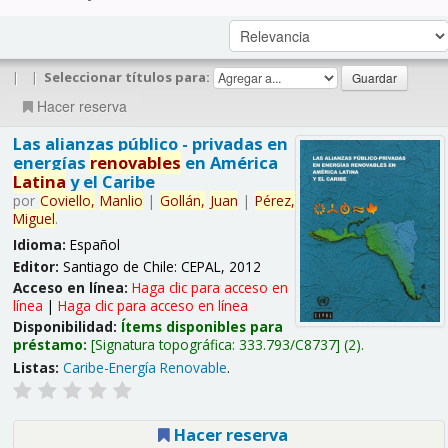
|
|
Seleccionar títulos para:
Hacer reserva
Las alianzas público - privadas en
energías
renovables
en América
Latina
y el Caribe
por
Coviello,
Manlio
|
Gollán,
Juan
|
Pérez,
Miguel
.
Idioma:
Español
Editor:
Santiago de Chile: CEPAL, 2012
Acceso en línea:
Haga clic para acceso en
línea
|
Haga clic para acceso en línea
Disponibilidad:
Ítems disponibles para
préstamo:
Signatura topográfica:
333.793/C8737
(2).
Listas:
Caribe-Energía Renovable
.
Hacer reserva