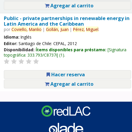
Agregar al carrito
Public - private partnerships in renewable energy in
Latin America and the Caribbean
por
Coviello,
Manlio
|
Gollán,
Juan
|
Pérez,
Miguel
.
Idioma:
Inglés
Editor:
Santiago de Chile: CEPAL, 2012
Disponibilidad:
Ítems disponibles para préstamo:
Signatura
topográfica:
333.793/C8737i
(1).
Hacer reserva
Agregar al carrito