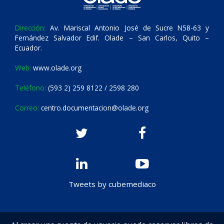
Dirección:
Av. Mariscal Antonio José de Sucre N58-63 y
Fernández Salvador Edif. Olade – San Carlos, Quito –
Ecuador.
Web:
www.olade.org
Teléfono:
(593 2) 259 8122 / 2598 280
Correo:
centro.documentacion@olade.org
Tweets by cubemediaco