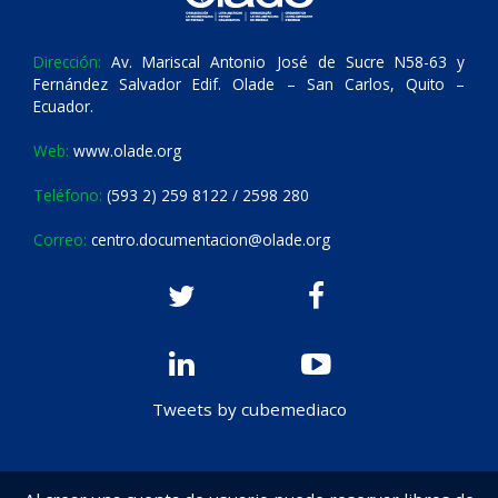
Dirección:
Av. Mariscal Antonio José de Sucre N58-63 y
Fernández Salvador Edif. Olade – San Carlos, Quito –
Ecuador.
Web:
www.olade.org
Teléfono:
(593 2) 259 8122 / 2598 280
Correo:
centro.documentacion@olade.org
Tweets by cubemediaco