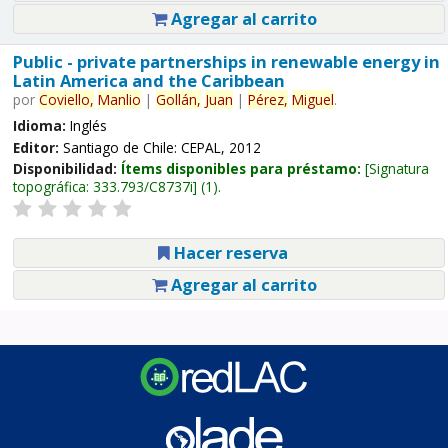
Agregar al carrito
Public - private partnerships in renewable energy in
Latin America and the Caribbean
por
Coviello,
Manlio
|
Gollán,
Juan
|
Pérez,
Miguel
.
Idioma:
Inglés
Editor:
Santiago de Chile: CEPAL, 2012
Disponibilidad:
Ítems disponibles para préstamo:
Signatura
topográfica:
333.793/C8737i
(1).
Hacer reserva
Agregar al carrito