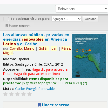
|
|
Seleccionar títulos para:
Hacer reserva
Las alianzas público - privadas en
energías
renovables
en América
Latina
y el Caribe
por
Coviello,
Manlio
|
Gollán,
Juan
|
Pérez,
Miguel
.
Idioma:
Español
Editor:
Santiago de Chile: CEPAL, 2012
Acceso en línea:
Haga clic para acceso en
línea
|
Haga clic para acceso en línea
Disponibilidad:
Ítems disponibles para
préstamo:
Signatura topográfica:
333.793/C8737
(2).
Listas:
Caribe-Energía Renovable
.
Hacer reserva