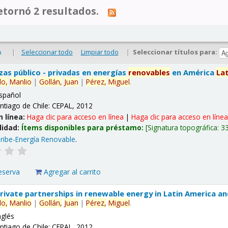
tornó 2 resultados.
|
Seleccionar todo
Limpiar todo
|
Seleccionar títulos para:
o
nzas público - privadas en energías
renovables
en América
La
lo,
Manlio
|
Gollán,
Juan
|
Pérez,
Miguel
.
spañol
ntiago de Chile: CEPAL, 2012
n línea:
Haga clic para acceso en línea
|
Haga clic para acceso en líne
lidad:
Ítems disponibles para préstamo:
Signatura topográfica:
3
ribe-Energía Renovable
.
eserva
Agregar al carrito
 private partnerships in renewable energy in Latin America a
lo,
Manlio
|
Gollán,
Juan
|
Pérez,
Miguel
.
nglés
ntiago de Chile: CEPAL, 2012