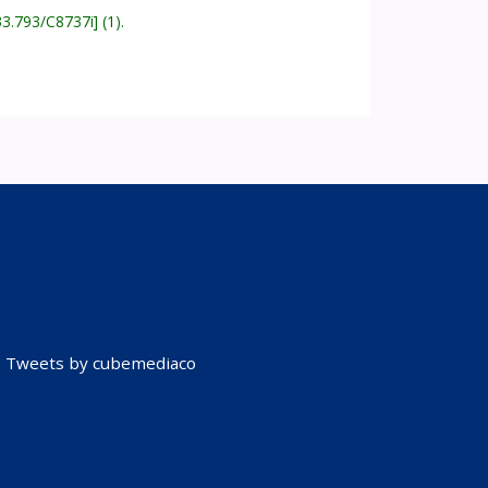
33.793/C8737i
(1).
Tweets by cubemediaco