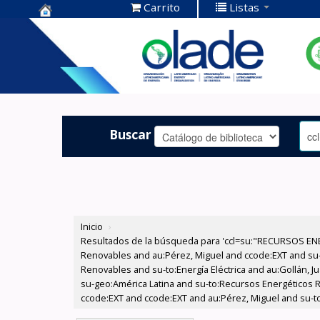
Carrito
Listas
Centro de
Documentación
OLADE -
Buscar
Inicio
›
Resultados de la búsqueda para 'ccl=su:"RECURSOS ENE
Renovables and au:Pérez, Miguel and ccode:EXT and su
Renovables and su-to:Energía Eléctrica and au:Gollán, 
su-geo:América Latina and su-to:Recursos Energéticos 
ccode:EXT and ccode:EXT and au:Pérez, Miguel and su-to:E