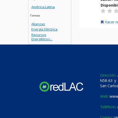
Disponibi
América Latina
Temas
Hacer r
Alianzas
Energía Eléctrica
Recursos
Energéticos...
Dirección:
A
N58-63 y 
San Carlos
Web:
www.
Teléfono:
Correo:
ce