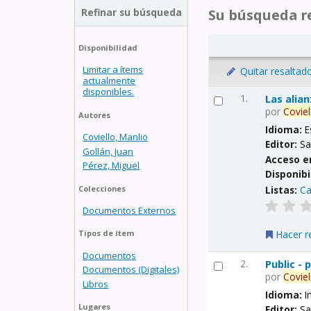
Refinar su búsqueda
Su búsqueda re
Disponibilidad
Limitar a ítems
Quitar resaltad
actualmente
disponibles.
1.
Las alia
por
Coviel
Autores
Idioma:
E
Coviello, Manlio
Editor:
Sa
Gollán, Juan
Acceso e
Pérez, Miguel
Disponibi
Listas:
Ca
Colecciones
Documentos Externos
Hacer r
Tipos de ítem
Documentos
2.
Public -
Documentos (Digitales)
por
Coviel
Libros
Idioma:
I
Lugares
Editor:
Sa