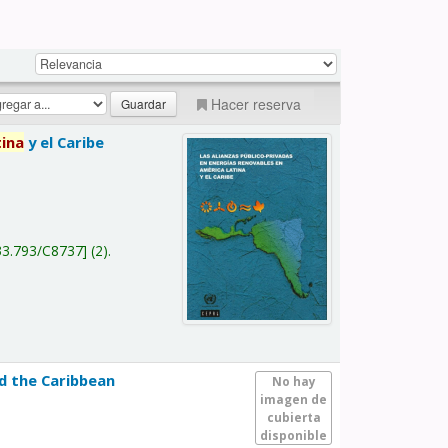
Hacer reserva
tina
y el Caribe
a
33.793/C8737
(2).
nd the Caribbean
No hay
imagen de
cubierta
disponible