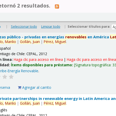
tornó 2 resultados.
|
Seleccionar todo
Limpiar todo
|
Seleccionar títulos para:
o
nzas público - privadas en energías
renovables
en América
La
lo,
Manlio
|
Gollán,
Juan
|
Pérez,
Miguel
.
spañol
ntiago de Chile: CEPAL, 2012
n línea:
Haga clic para acceso en línea
|
Haga clic para acceso en líne
lidad:
Ítems disponibles para préstamo:
Signatura topográfica:
3
ribe-Energía Renovable
.
eserva
Agregar al carrito
 private partnerships in renewable energy in Latin America a
lo,
Manlio
|
Gollán,
Juan
|
Pérez,
Miguel
.
nglés
ntiago de Chile: CEPAL, 2012