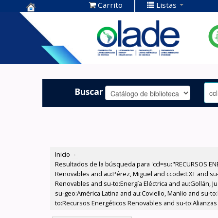
Carrito
Listas
Centro de
Documentación
OLADE -
Buscar
Inicio
›
Resultados de la búsqueda para 'ccl=su:"RECURSOS ENE
Renovables and au:Pérez, Miguel and ccode:EXT and su
Renovables and su-to:Energía Eléctrica and au:Gollán, 
su-geo:América Latina and au:Coviello, Manlio and su-t
to:Recursos Energéticos Renovables and su-to:Alianzas a