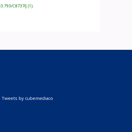
33.793/C8737i
(1).
Tweets by cubemediaco