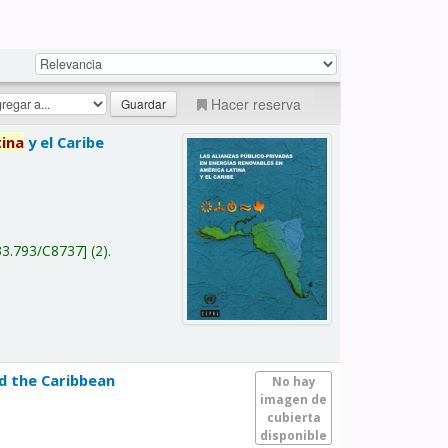
Hacer reserva
tina
y el Caribe
a
33.793/C8737
(2).
nd the Caribbean
No hay
imagen de
cubierta
disponible