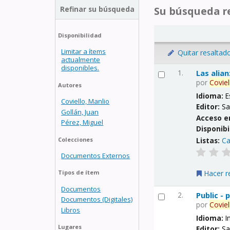
Refinar su búsqueda
Su búsqueda re
Disponibilidad
Limitar a ítems
Quitar resaltad
actualmente
disponibles.
1.
Las alia
por
Coviel
Autores
Idioma:
E
Coviello, Manlio
Editor:
Sa
Gollán, Juan
Acceso e
Pérez, Miguel
Disponibi
Listas:
Ca
Colecciones
Documentos Externos
Hacer r
Tipos de ítem
Documentos
2.
Public -
Documentos (Digitales)
por
Coviel
Libros
Idioma:
I
Lugares
Editor:
Sa