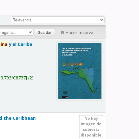
Hacer reserva
tina
y el Caribe
a
33.793/C8737
(2).
nd the Caribbean
No hay
imagen de
cubierta
disponible