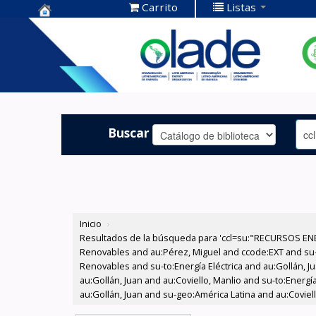
Carrito
Listas
Centro de
Documentación
OLADE -
Buscar
Inicio
›
Resultados de la búsqueda para 'ccl=su:"RECURSOS ENE
Renovables and au:Pérez, Miguel and ccode:EXT and su
Renovables and su-to:Energía Eléctrica and au:Gollán, 
au:Gollán, Juan and au:Coviello, Manlio and su-to:Energí
au:Gollán, Juan and su-geo:América Latina and au:Coviell