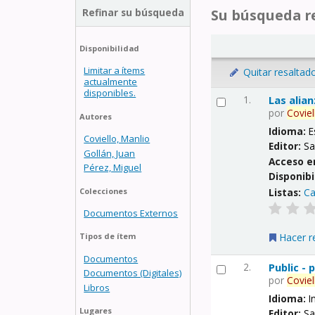
Refinar su búsqueda
Su búsqueda re
Disponibilidad
Limitar a ítems
Quitar resaltad
actualmente
disponibles.
1.
Las alia
por
Coviel
Autores
Idioma:
E
Coviello, Manlio
Editor:
Sa
Gollán, Juan
Acceso e
Pérez, Miguel
Disponibi
Listas:
Ca
Colecciones
Documentos Externos
Hacer r
Tipos de ítem
Documentos
2.
Public -
Documentos (Digitales)
por
Coviel
Libros
Idioma:
I
Lugares
Editor:
Sa