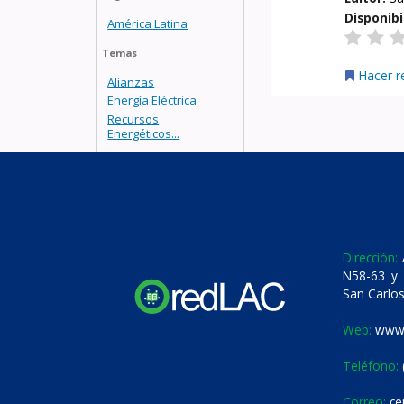
Disponibi
América Latina
Temas
Hacer r
Alianzas
Energía Eléctrica
Recursos
Energéticos...
Dirección:
A
N58-63 y 
San Carlos
Web:
www.
Teléfono:
Correo:
ce