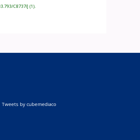
33.793/C8737i
(1).
Tweets by cubemediaco