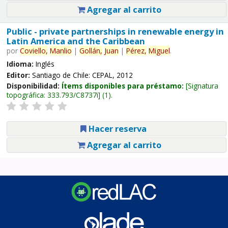
Agregar al carrito
Public - private partnerships in renewable energy in
Latin America and the Caribbean
por
Coviello,
Manlio
|
Gollán,
Juan
|
Pérez,
Miguel
.
Idioma:
Inglés
Editor:
Santiago de Chile: CEPAL, 2012
Disponibilidad:
Ítems disponibles para préstamo:
Signatura
topográfica:
333.793/C8737i
(1).
Hacer reserva
Agregar al carrito