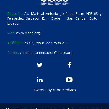
Dirección:
Av. Mariscal Antonio José de Sucre N58-63 y
Fernández Salvador Edif. Olade – San Carlos, Quito –
Ecuador.
Web:
www.olade.org
Teléfono:
(593 2) 259 8122 / 2598 280
Correo:
centro.documentacion@olade.org
Tweets by cubemediaco