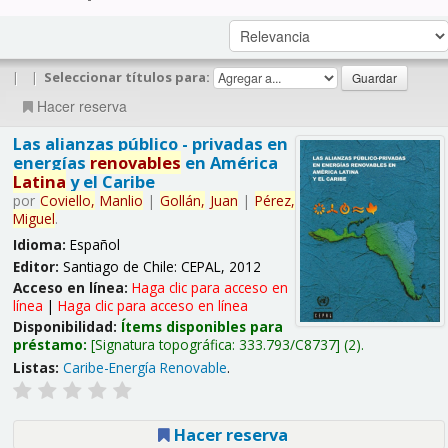
|
|
Seleccionar títulos para:
Hacer reserva
Las alianzas público - privadas en
energías
renovables
en América
Latina
y el Caribe
por
Coviello,
Manlio
|
Gollán,
Juan
|
Pérez,
Miguel
.
Idioma:
Español
Editor:
Santiago de Chile: CEPAL, 2012
Acceso en línea:
Haga clic para acceso en
línea
|
Haga clic para acceso en línea
Disponibilidad:
Ítems disponibles para
préstamo:
Signatura topográfica:
333.793/C8737
(2).
Listas:
Caribe-Energía Renovable
.
Hacer reserva