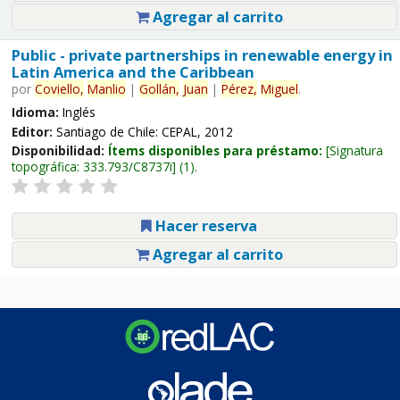
Agregar al carrito
Public - private partnerships in renewable energy in
Latin America and the Caribbean
por
Coviello,
Manlio
|
Gollán,
Juan
|
Pérez,
Miguel
.
Idioma:
Inglés
Editor:
Santiago de Chile: CEPAL, 2012
Disponibilidad:
Ítems disponibles para préstamo:
Signatura
topográfica:
333.793/C8737i
(1).
Hacer reserva
Agregar al carrito