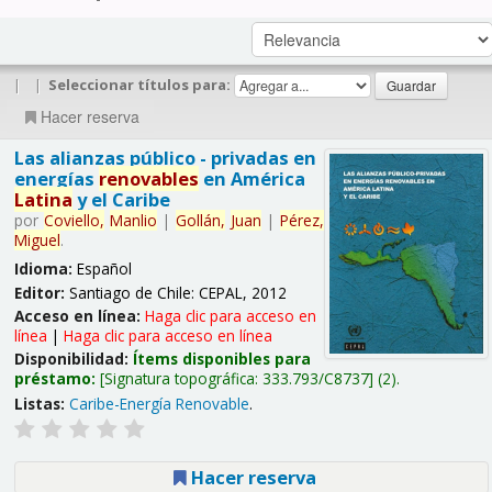
|
|
Seleccionar títulos para:
Hacer reserva
Las alianzas público - privadas en
energías
renovables
en América
Latina
y el Caribe
por
Coviello,
Manlio
|
Gollán,
Juan
|
Pérez,
Miguel
.
Idioma:
Español
Editor:
Santiago de Chile: CEPAL, 2012
Acceso en línea:
Haga clic para acceso en
línea
|
Haga clic para acceso en línea
Disponibilidad:
Ítems disponibles para
préstamo:
Signatura topográfica:
333.793/C8737
(2).
Listas:
Caribe-Energía Renovable
.
Hacer reserva