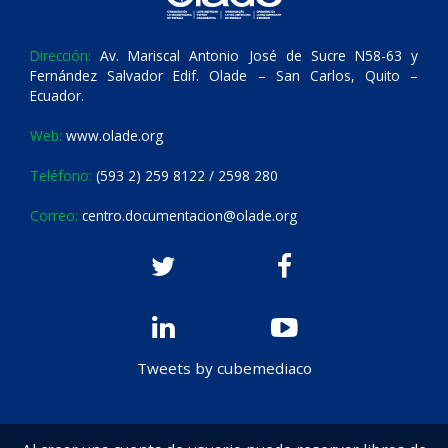
Dirección:
Av. Mariscal Antonio José de Sucre N58-63 y
Fernández Salvador Edif. Olade – San Carlos, Quito –
Ecuador.
Web:
www.olade.org
Teléfono:
(593 2) 259 8122 / 2598 280
Correo:
centro.documentacion@olade.org
Tweets by cubemediaco