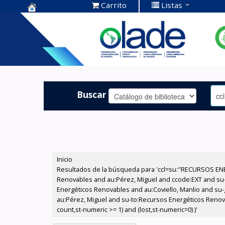
Carrito
Listas
Centro de
Documentación
OLADE -
Buscar
Inicio
›
Resultados de la búsqueda para 'ccl=su:"RECURSOS ENE
Renovables and au:Pérez, Miguel and ccode:EXT and su
Energéticos Renovables and au:Coviello, Manlio and su-g
au:Pérez, Miguel and su-to:Recursos Energéticos Renovab
count,st-numeric >= 1) and (lost,st-numeric=0) )'