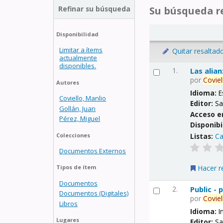
Refinar su búsqueda
Su búsqueda re
Disponibilidad
Limitar a ítems
Quitar resaltad
actualmente
disponibles.
1.
Las alia
por
Coviel
Autores
Idioma:
E
Coviello, Manlio
Editor:
Sa
Gollán, Juan
Acceso e
Pérez, Miguel
Disponibi
Listas:
Ca
Colecciones
Documentos Externos
Hacer r
Tipos de ítem
Documentos
2.
Public -
Documentos (Digitales)
por
Coviel
Libros
Idioma:
I
Lugares
Editor:
Sa