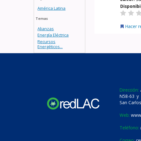
Disponibi
América Latina
Temas
Hacer r
Alianzas
Energía Eléctrica
Recursos
Energéticos...
Dirección:
A
N58-63 y 
San Carlos
Web:
www.
Teléfono:
Correo:
ce