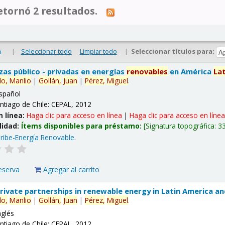
tornó 2 resultados.
|
Seleccionar todo
Limpiar todo
|
Seleccionar títulos para:
o
nzas público - privadas en energías
renovables
en América
La
lo,
Manlio
|
Gollán,
Juan
|
Pérez,
Miguel
.
spañol
ntiago de Chile: CEPAL, 2012
n línea:
Haga clic para acceso en línea
|
Haga clic para acceso en líne
lidad:
Ítems disponibles para préstamo:
Signatura topográfica:
3
ribe-Energía Renovable
.
eserva
Agregar al carrito
 private partnerships in renewable energy in Latin America a
lo,
Manlio
|
Gollán,
Juan
|
Pérez,
Miguel
.
nglés
ntiago de Chile: CEPAL, 2012