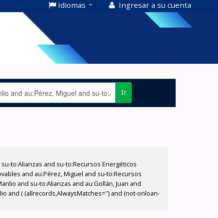
Idiomas
Ingresar a su cuenta
Ir
su-to:Alianzas and su-to:Recursos Energéticos
vables and au:Pérez, Miguel and su-to:Recursos
Manlio and su-to:Alianzas and au:Gollán, Juan and
io and ( (allrecords,AlwaysMatches='') and (not-onloan-