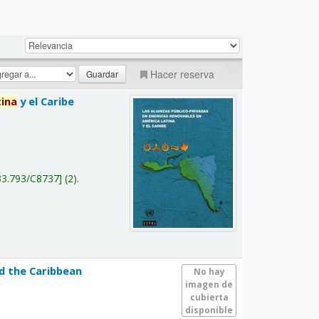
Hacer reserva
tina
y el Caribe
a
33.793/C8737
(2).
nd the Caribbean
No hay
imagen de
cubierta
disponible