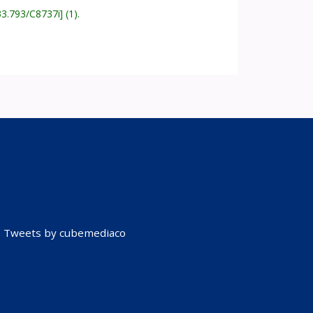
33.793/C8737i
(1).
Tweets by cubemediaco