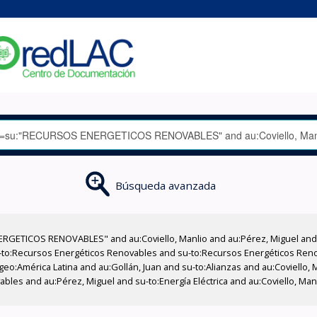
Búsqueda avanzada
RGETICOS RENOVABLES" and au:Coviello, Manlio and au:Pérez, Miguel and 
-to:Recursos Energéticos Renovables and su-to:Recursos Energéticos Reno
eo:América Latina and au:Gollán, Juan and su-to:Alianzas and au:Coviello, 
les and au:Pérez, Miguel and su-to:Energía Eléctrica and au:Coviello, Manl