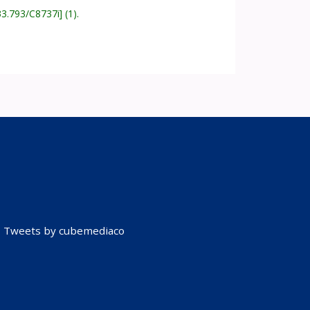
33.793/C8737i
(1).
Tweets by cubemediaco