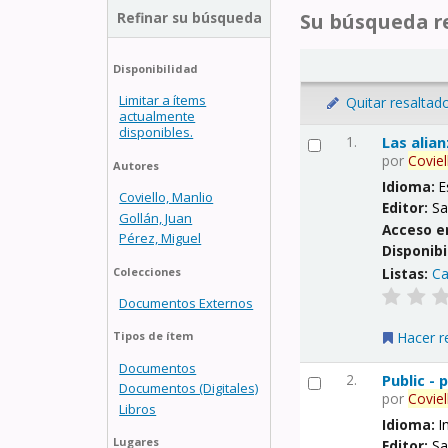
Refinar su búsqueda
Su búsqueda re
Disponibilidad
Limitar a ítems
Quitar resaltad
actualmente
disponibles.
1.
Las alia
por
Coviel
Autores
Idioma:
E
Coviello, Manlio
Editor:
Sa
Gollán, Juan
Acceso e
Pérez, Miguel
Disponibi
Listas:
Ca
Colecciones
Documentos Externos
Hacer r
Tipos de ítem
Documentos
2.
Public -
Documentos (Digitales)
por
Coviel
Libros
Idioma:
I
Lugares
Editor:
Sa