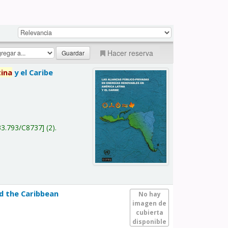
Hacer reserva
tina
y el Caribe
a
33.793/C8737
(2).
nd the Caribbean
No hay
imagen de
cubierta
disponible