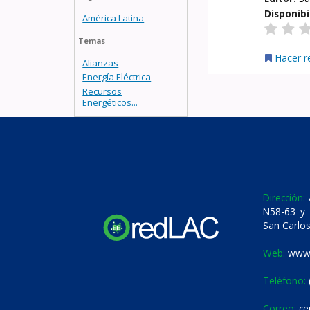
Disponibi
América Latina
Temas
Hacer r
Alianzas
Energía Eléctrica
Recursos
Energéticos...
Dirección:
A
N58-63 y 
San Carlos
Web:
www.
Teléfono:
Correo:
ce