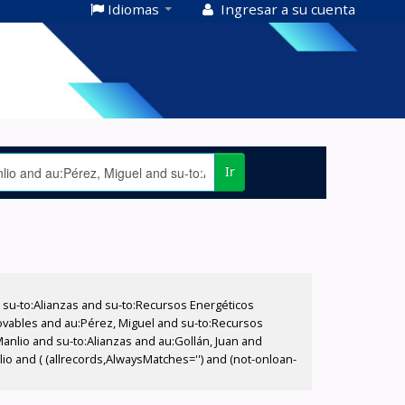
Idiomas
Ingresar a su cuenta
Ir
su-to:Alianzas and su-to:Recursos Energéticos
vables and au:Pérez, Miguel and su-to:Recursos
Manlio and su-to:Alianzas and au:Gollán, Juan and
io and ( (allrecords,AlwaysMatches='') and (not-onloan-