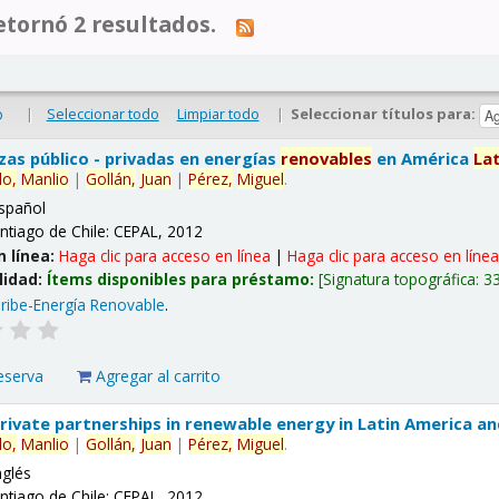
tornó 2 resultados.
|
Seleccionar todo
Limpiar todo
|
Seleccionar títulos para:
o
nzas público - privadas en energías
renovables
en América
La
lo,
Manlio
|
Gollán,
Juan
|
Pérez,
Miguel
.
spañol
ntiago de Chile: CEPAL, 2012
n línea:
Haga clic para acceso en línea
|
Haga clic para acceso en líne
lidad:
Ítems disponibles para préstamo:
Signatura topográfica:
3
ribe-Energía Renovable
.
eserva
Agregar al carrito
 private partnerships in renewable energy in Latin America a
lo,
Manlio
|
Gollán,
Juan
|
Pérez,
Miguel
.
nglés
ntiago de Chile: CEPAL, 2012