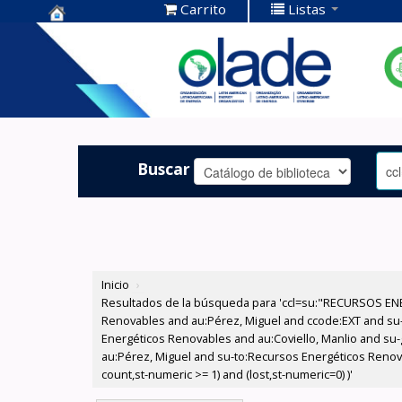
Carrito
Listas
Centro de
Documentación
OLADE -
Buscar
Inicio
›
Resultados de la búsqueda para 'ccl=su:"RECURSOS ENE
Renovables and au:Pérez, Miguel and ccode:EXT and su
Energéticos Renovables and au:Coviello, Manlio and su-g
au:Pérez, Miguel and su-to:Recursos Energéticos Renovab
count,st-numeric >= 1) and (lost,st-numeric=0) )'