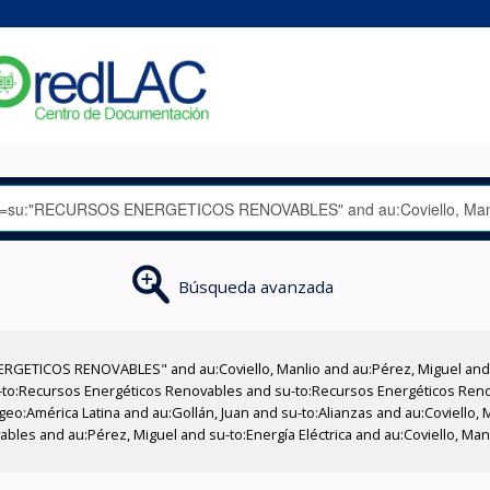
Búsqueda avanzada
RGETICOS RENOVABLES" and au:Coviello, Manlio and au:Pérez, Miguel and 
-to:Recursos Energéticos Renovables and su-to:Recursos Energéticos Reno
eo:América Latina and au:Gollán, Juan and su-to:Alianzas and au:Coviello, 
les and au:Pérez, Miguel and su-to:Energía Eléctrica and au:Coviello, Manl