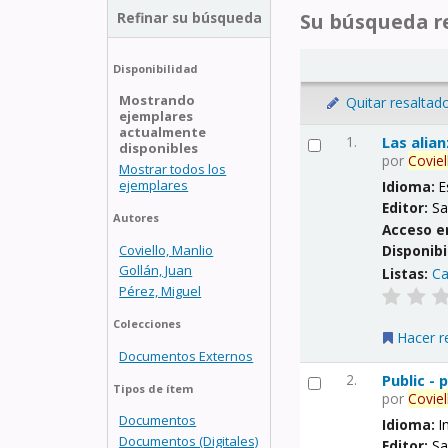
Refinar su búsqueda
Su búsqueda re
Disponibilidad
Mostrando
Quitar resaltad
ejemplares
actualmente
1.
Las alia
disponibles
por
Coviel
Mostrar todos los
ejemplares
Idioma:
E
Editor:
Sa
Autores
Acceso e
Coviello, Manlio
Disponibi
Gollán, Juan
Listas:
Ca
Pérez, Miguel
Colecciones
Hacer r
Documentos Externos
2.
Public -
Tipos de ítem
por
Coviel
Documentos
Idioma:
I
Documentos (Digitales)
Editor:
Sa