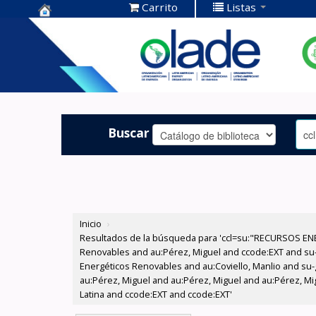
Carrito
Listas
Centro de
Documentación
OLADE -
Buscar
Inicio
›
Resultados de la búsqueda para 'ccl=su:"RECURSOS ENE
Renovables and au:Pérez, Miguel and ccode:EXT and su
Energéticos Renovables and au:Coviello, Manlio and su-g
au:Pérez, Miguel and au:Pérez, Miguel and au:Pérez, M
Latina and ccode:EXT and ccode:EXT'