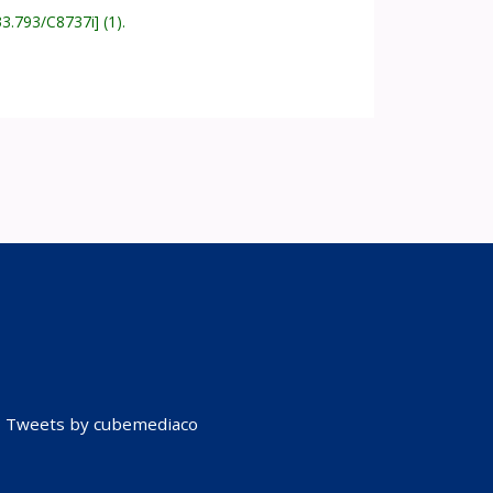
33.793/C8737i
(1).
Tweets by cubemediaco