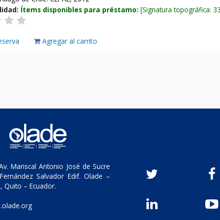
lidad:
Ítems disponibles para préstamo:
Signatura topográfica:
3
eserva
Agregar al carrito
v. Mariscal Antonio José de Sucre
Fernández Salvador Edif. Olade –
, Quito – Ecuador.
olade.org