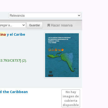
Hacer reserva
tina
y el Caribe
a
33.793/C8737
(2).
nd the Caribbean
No hay
imagen de
cubierta
disponible