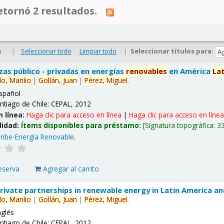
tornó 2 resultados.
|
Seleccionar todo
Limpiar todo
|
Seleccionar títulos para:
o
nzas público - privadas en energías
renovables
en América
La
lo,
Manlio
|
Gollán,
Juan
|
Pérez,
Miguel
.
spañol
ntiago de Chile: CEPAL, 2012
n línea:
Haga clic para acceso en línea
|
Haga clic para acceso en líne
lidad:
Ítems disponibles para préstamo:
Signatura topográfica:
3
ribe-Energía Renovable
.
eserva
Agregar al carrito
 private partnerships in renewable energy in Latin America a
lo,
Manlio
|
Gollán,
Juan
|
Pérez,
Miguel
.
nglés
ntiago de Chile: CEPAL, 2012