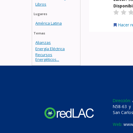
Libros
Disponibi
Lugares
América Latina
Hacer r
Temas
Alianzas
Energía Eléctrica
Recursos
Energéticos...
Dirección:
A
N58-63 y 
San Carlos
Web:
www.