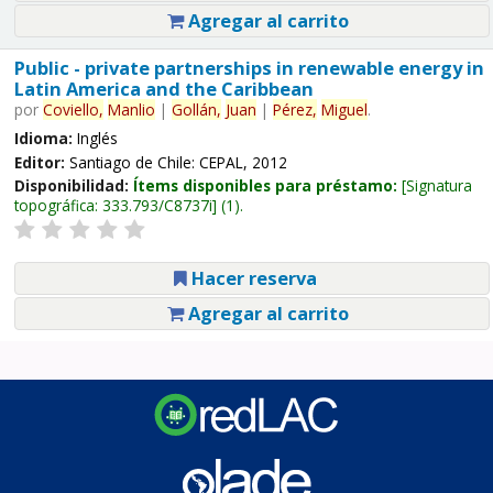
Agregar al carrito
Public - private partnerships in renewable energy in
Latin America and the Caribbean
por
Coviello,
Manlio
|
Gollán,
Juan
|
Pérez,
Miguel
.
Idioma:
Inglés
Editor:
Santiago de Chile: CEPAL, 2012
Disponibilidad:
Ítems disponibles para préstamo:
Signatura
topográfica:
333.793/C8737i
(1).
Hacer reserva
Agregar al carrito