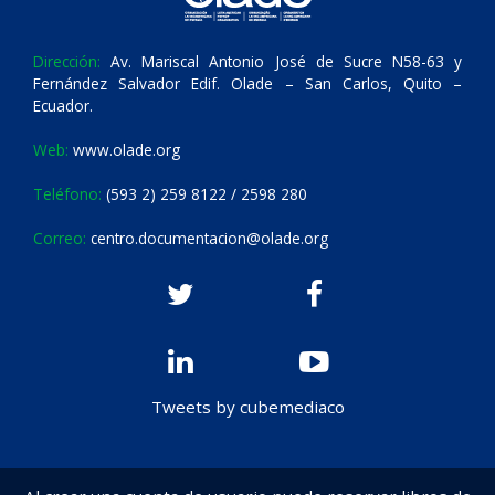
Dirección:
Av. Mariscal Antonio José de Sucre N58-63 y
Fernández Salvador Edif. Olade – San Carlos, Quito –
Ecuador.
Web:
www.olade.org
Teléfono:
(593 2) 259 8122 / 2598 280
Correo:
centro.documentacion@olade.org
Tweets by cubemediaco