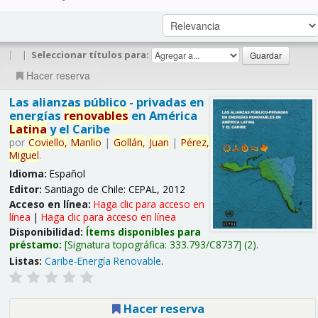
|
|
Seleccionar títulos para:
Hacer reserva
Las alianzas público - privadas en
energías
renovables
en América
Latina
y el Caribe
por
Coviello,
Manlio
|
Gollán,
Juan
|
Pérez,
Miguel
.
Idioma:
Español
Editor:
Santiago de Chile: CEPAL, 2012
Acceso en línea:
Haga clic para acceso en
línea
|
Haga clic para acceso en línea
Disponibilidad:
Ítems disponibles para
préstamo:
Signatura topográfica:
333.793/C8737
(2).
Listas:
Caribe-Energía Renovable
.
Hacer reserva