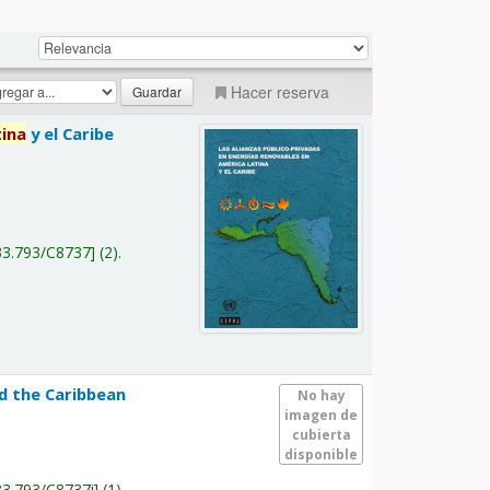
Hacer reserva
tina
y el Caribe
a
33.793/C8737
(2).
nd the Caribbean
No hay
imagen de
cubierta
disponible
33.793/C8737i
(1).