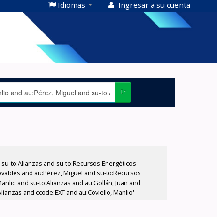
Idiomas
Ingresar a su cuenta
Ir
su-to:Alianzas and su-to:Recursos Energéticos
vables and au:Pérez, Miguel and su-to:Recursos
Manlio and su-to:Alianzas and au:Gollán, Juan and
ianzas and ccode:EXT and au:Coviello, Manlio'