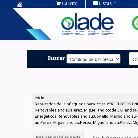
Carrito
Listas
Centro de
Documentación
OLADE -
Buscar
Inicio
›
Resultados de la búsqueda para 'ccl=su:"RECURSOS ENE
Renovables and au:Pérez, Miguel and ccode:EXT and su
Energéticos Renovables and au:Coviello, Manlio and su-g
au:Pérez, Miguel and au:Pérez, Miguel and au:Pérez, Mi
Refinar su búsqueda