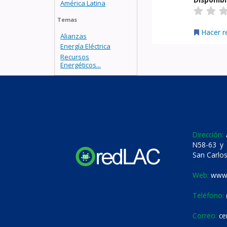
América Latina
Temas
Hacer r
Alianzas
Energía Eléctrica
Recursos
Energéticos...
Dirección:
A
N58-63 y 
San Carlos
Web:
www.
Teléfono:
Correo:
ce