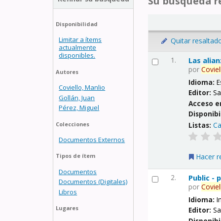
Su búsqueda re
Disponibilidad
Limitar a ítems
Quitar resaltad
actualmente
disponibles.
1.
Las alia
por
Coviel
Autores
Idioma:
E
Coviello, Manlio
Editor:
Sa
Gollán, Juan
Acceso e
Pérez, Miguel
Disponibi
Listas:
Ca
Colecciones
Documentos Externos
Hacer r
Tipos de ítem
Documentos
2.
Public -
Documentos (Digitales)
por
Coviel
Libros
Idioma:
I
Lugares
Editor:
Sa
Disponibi