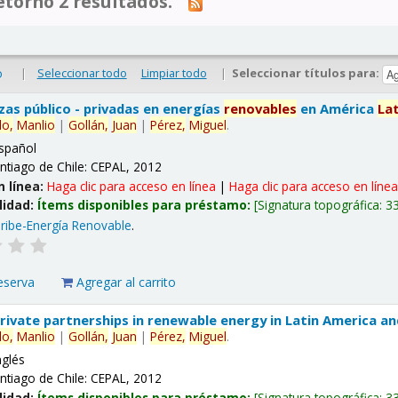
tornó 2 resultados.
|
Seleccionar todo
Limpiar todo
|
Seleccionar títulos para:
o
nzas público - privadas en energías
renovables
en América
La
lo,
Manlio
|
Gollán,
Juan
|
Pérez,
Miguel
.
spañol
ntiago de Chile: CEPAL, 2012
n línea:
Haga clic para acceso en línea
|
Haga clic para acceso en líne
lidad:
Ítems disponibles para préstamo:
Signatura topográfica:
3
ribe-Energía Renovable
.
eserva
Agregar al carrito
 private partnerships in renewable energy in Latin America a
lo,
Manlio
|
Gollán,
Juan
|
Pérez,
Miguel
.
nglés
ntiago de Chile: CEPAL, 2012
lidad:
Ítems disponibles para préstamo:
Signatura topográfica:
3