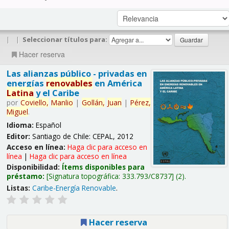
|
|
Seleccionar títulos para:
Hacer reserva
Las alianzas público - privadas en
energías
renovables
en América
Latina
y el Caribe
por
Coviello,
Manlio
|
Gollán,
Juan
|
Pérez,
Miguel
.
Idioma:
Español
Editor:
Santiago de Chile: CEPAL, 2012
Acceso en línea:
Haga clic para acceso en
línea
|
Haga clic para acceso en línea
Disponibilidad:
Ítems disponibles para
préstamo:
Signatura topográfica:
333.793/C8737
(2).
Listas:
Caribe-Energía Renovable
.
Hacer reserva