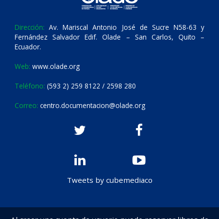
Dirección:
Av. Mariscal Antonio José de Sucre N58-63 y
Fernández Salvador Edif. Olade – San Carlos, Quito –
Ecuador.
Web:
www.olade.org
Teléfono:
(593 2) 259 8122 / 2598 280
Correo:
centro.documentacion@olade.org
Tweets by cubemediaco