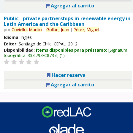
Agregar al carrito
Public - private partnerships in renewable energy in
Latin America and the Caribbean
por
Coviello,
Manlio
|
Gollán,
Juan
|
Pérez,
Miguel
.
Idioma:
Inglés
Editor:
Santiago de Chile: CEPAL, 2012
Disponibilidad:
Ítems disponibles para préstamo:
Signatura
topográfica:
333.793/C8737i
(1).
Hacer reserva
Agregar al carrito