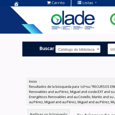
Carrito
Listas
Centro de
Documentación
OLADE -
Buscar
Inicio
›
Resultados de la búsqueda para 'ccl=su:"RECURSOS ENE
Renovables and au:Pérez, Miguel and ccode:EXT and su
Energéticos Renovables and au:Coviello, Manlio and su-g
au:Pérez, Miguel and au:Pérez, Miguel and au:Pérez, Mi
Refinar su búsqueda