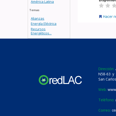
América Latina
Temas
Hacer r
Alianzas
Energía Eléctrica
Recursos
Energéticos...
Dirección:
A
N58-63 y 
San Carlos
Web:
www.
Teléfono:
Correo:
ce