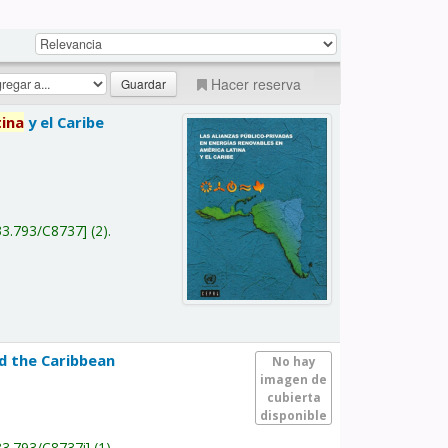
Hacer reserva
tina
y el Caribe
a
33.793/C8737
(2).
nd the Caribbean
No hay
imagen de
cubierta
disponible
33.793/C8737i
(1).