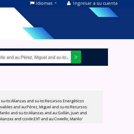
Idiomas
Ingresar a su cuenta
Ir
su-to:Alianzas and su-to:Recursos Energéticos
vables and au:Pérez, Miguel and su-to:Recursos
Manlio and su-to:Alianzas and au:Gollán, Juan and
ianzas and ccode:EXT and au:Coviello, Manlio'