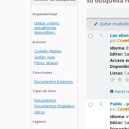
Su búsqueda re
Disponibilidad
Limitar a ítems
Quitar resaltad
actualmente
disponibles.
1.
Las alia
por
Coviel
Autores
Idioma:
E
Coviello, Manlio
Editor:
Sa
Gollán, Juan
Acceso e
Pérez, Miguel
Disponibi
Listas:
Ca
Colecciones
Documentos Externos
Hacer r
Tipos de ítem
Documentos
2.
Public -
Documentos (Digitales)
por
Coviel
Libros
Idioma:
I
Lugares
Editor:
Sa
Disponibi