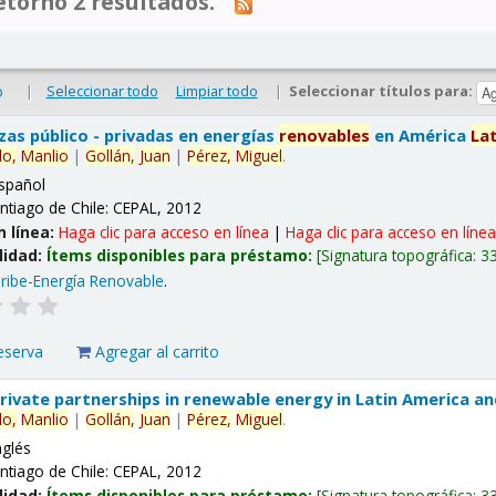
tornó 2 resultados.
|
Seleccionar todo
Limpiar todo
|
Seleccionar títulos para:
o
nzas público - privadas en energías
renovables
en América
La
lo,
Manlio
|
Gollán,
Juan
|
Pérez,
Miguel
.
spañol
ntiago de Chile: CEPAL, 2012
n línea:
Haga clic para acceso en línea
|
Haga clic para acceso en líne
lidad:
Ítems disponibles para préstamo:
Signatura topográfica:
3
ribe-Energía Renovable
.
eserva
Agregar al carrito
 private partnerships in renewable energy in Latin America a
lo,
Manlio
|
Gollán,
Juan
|
Pérez,
Miguel
.
nglés
ntiago de Chile: CEPAL, 2012
lidad:
Ítems disponibles para préstamo:
Signatura topográfica:
3