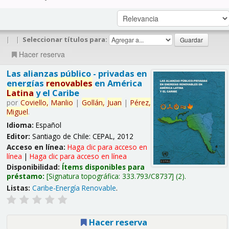
|
|
Seleccionar títulos para:
Hacer reserva
Las alianzas público - privadas en
energías
renovables
en América
Latina
y el Caribe
por
Coviello,
Manlio
|
Gollán,
Juan
|
Pérez,
Miguel
.
Idioma:
Español
Editor:
Santiago de Chile: CEPAL, 2012
Acceso en línea:
Haga clic para acceso en
línea
|
Haga clic para acceso en línea
Disponibilidad:
Ítems disponibles para
préstamo:
Signatura topográfica:
333.793/C8737
(2).
Listas:
Caribe-Energía Renovable
.
Hacer reserva