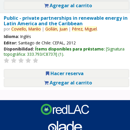
Agregar al carrito
Public - private partnerships in renewable energy in
Latin America and the Caribbean
por
Coviello,
Manlio
|
Gollán,
Juan
|
Pérez,
Miguel
.
Idioma:
Inglés
Editor:
Santiago de Chile: CEPAL, 2012
Disponibilidad:
Ítems disponibles para préstamo:
Signatura
topográfica:
333.793/C8737i
(1).
Hacer reserva
Agregar al carrito