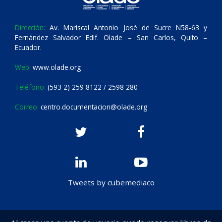
Dirección:
Av. Mariscal Antonio José de Sucre N58-63 y
Fernández Salvador Edif. Olade – San Carlos, Quito –
Ecuador.
Web:
www.olade.org
Teléfono:
(593 2) 259 8122 / 2598 280
Correo:
centro.documentacion@olade.org
Tweets by cubemediaco