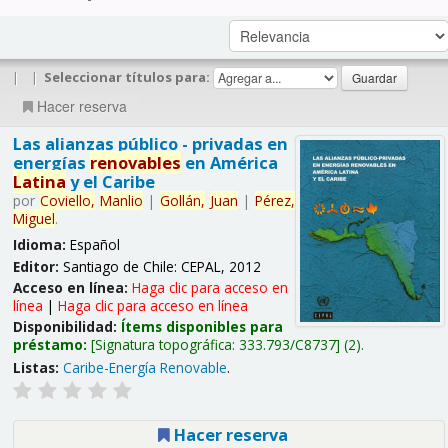
|
|
Seleccionar títulos para:
Hacer reserva
Las alianzas público - privadas en
energías
renovables
en América
Latina
y el Caribe
por
Coviello,
Manlio
|
Gollán,
Juan
|
Pérez,
Miguel
.
Idioma:
Español
Editor:
Santiago de Chile: CEPAL, 2012
Acceso en línea:
Haga clic para acceso en
línea
|
Haga clic para acceso en línea
Disponibilidad:
Ítems disponibles para
préstamo:
Signatura topográfica:
333.793/C8737
(2).
Listas:
Caribe-Energía Renovable
.
Hacer reserva