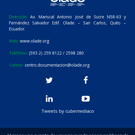
Dirección:
Av. Mariscal Antonio José de Sucre N58-63 y
Fernández Salvador Edif. Olade – San Carlos, Quito –
Ecuador.
Web:
www.olade.org
Teléfono:
(593 2) 259 8122 / 2598 280
Correo:
centro.documentacion@olade.org
Tweets by cubemediaco