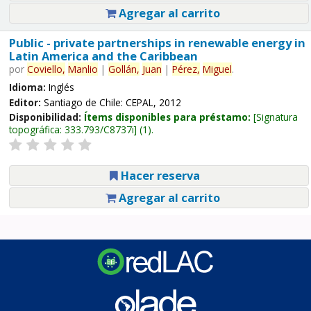
Agregar al carrito
Public - private partnerships in renewable energy in
Latin America and the Caribbean
por
Coviello,
Manlio
|
Gollán,
Juan
|
Pérez,
Miguel
.
Idioma:
Inglés
Editor:
Santiago de Chile: CEPAL, 2012
Disponibilidad:
Ítems disponibles para préstamo:
Signatura
topográfica:
333.793/C8737i
(1).
Hacer reserva
Agregar al carrito