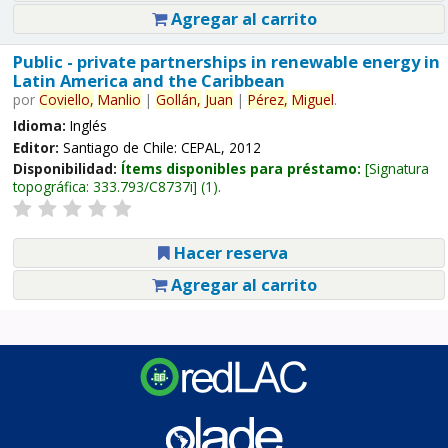
Agregar al carrito
Public - private partnerships in renewable energy in
Latin America and the Caribbean
por
Coviello,
Manlio
|
Gollán,
Juan
|
Pérez,
Miguel
.
Idioma:
Inglés
Editor:
Santiago de Chile: CEPAL, 2012
Disponibilidad:
Ítems disponibles para préstamo:
Signatura
topográfica:
333.793/C8737i
(1).
Hacer reserva
Agregar al carrito