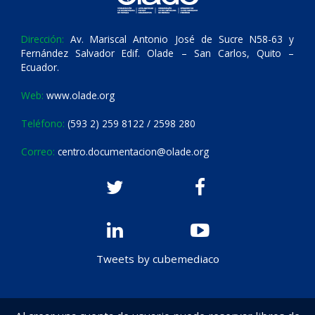
Dirección:
Av. Mariscal Antonio José de Sucre N58-63 y
Fernández Salvador Edif. Olade – San Carlos, Quito –
Ecuador.
Web:
www.olade.org
Teléfono:
(593 2) 259 8122 / 2598 280
Correo:
centro.documentacion@olade.org
Tweets by cubemediaco