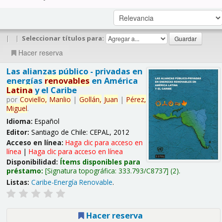
|
|
Seleccionar títulos para:
Hacer reserva
Las alianzas público - privadas en
energías
renovables
en América
Latina
y el Caribe
por
Coviello,
Manlio
|
Gollán,
Juan
|
Pérez,
Miguel
.
Idioma:
Español
Editor:
Santiago de Chile: CEPAL, 2012
Acceso en línea:
Haga clic para acceso en
línea
|
Haga clic para acceso en línea
Disponibilidad:
Ítems disponibles para
préstamo:
Signatura topográfica:
333.793/C8737
(2).
Listas:
Caribe-Energía Renovable
.
Hacer reserva