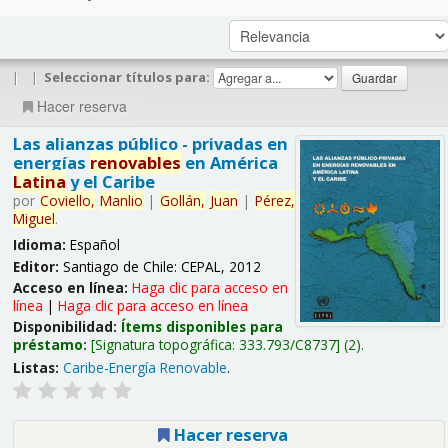
|
|
Seleccionar títulos para:
Hacer reserva
Las alianzas público - privadas en
energías
renovables
en América
Latina
y el Caribe
por
Coviello,
Manlio
|
Gollán,
Juan
|
Pérez,
Miguel
.
Idioma:
Español
Editor:
Santiago de Chile: CEPAL, 2012
Acceso en línea:
Haga clic para acceso en
línea
|
Haga clic para acceso en línea
Disponibilidad:
Ítems disponibles para
préstamo:
Signatura topográfica:
333.793/C8737
(2).
Listas:
Caribe-Energía Renovable
.
Hacer reserva