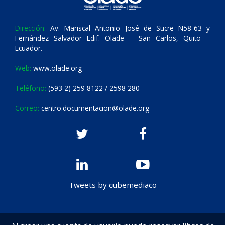
Dirección:
Av. Mariscal Antonio José de Sucre N58-63 y
Fernández Salvador Edif. Olade – San Carlos, Quito –
Ecuador.
Web:
www.olade.org
Teléfono:
(593 2) 259 8122 / 2598 280
Correo:
centro.documentacion@olade.org
Tweets by cubemediaco