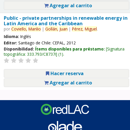
Agregar al carrito
Public - private partnerships in renewable energy in
Latin America and the Caribbean
por
Coviello,
Manlio
|
Gollán,
Juan
|
Pérez,
Miguel
.
Idioma:
Inglés
Editor:
Santiago de Chile: CEPAL, 2012
Disponibilidad:
Ítems disponibles para préstamo:
Signatura
topográfica:
333.793/C8737i
(1).
Hacer reserva
Agregar al carrito