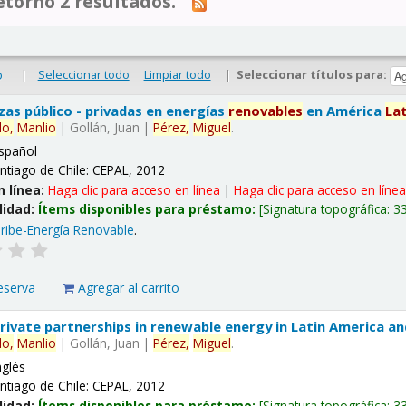
tornó 2 resultados.
|
Seleccionar todo
Limpiar todo
|
Seleccionar títulos para:
o
nzas público - privadas en energías
renovables
en América
La
lo,
Manlio
|
Gollán, Juan
|
Pérez,
Miguel
.
spañol
ntiago de Chile: CEPAL, 2012
n línea:
Haga clic para acceso en línea
|
Haga clic para acceso en líne
lidad:
Ítems disponibles para préstamo:
Signatura topográfica:
3
ribe-Energía Renovable
.
eserva
Agregar al carrito
 private partnerships in renewable energy in Latin America a
lo,
Manlio
|
Gollán, Juan
|
Pérez,
Miguel
.
nglés
ntiago de Chile: CEPAL, 2012
lidad:
Ítems disponibles para préstamo:
Signatura topográfica:
3