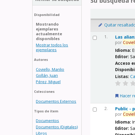
Su búsqueda re
Disponibilidad
Mostrando
Quitar resaltad
ejemplares
actualmente
1.
Las alia
disponibles
por
Coviel
Mostrar todos los
ejemplares
Idioma:
E
Editor:
Sa
Autores
Acceso e
Coviello, Manlio
Disponibi
Gollán, Juan
Listas:
Ca
Pérez, Miguel
Colecciones
Hacer r
Documentos Externos
2.
Public -
Tipos de ítem
por
Coviel
Documentos
Idioma:
I
Documentos (Digitales)
Editor:
Sa
Libros
Disponibi