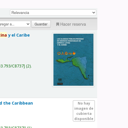
Hacer reserva
tina
y el Caribe
a
33.793/C8737
(2).
nd the Caribbean
No hay
imagen de
cubierta
disponible
33.793/C8737i
(1).