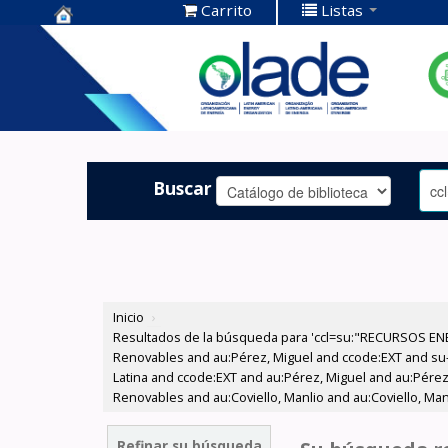
Carrito
Listas
Centro de
Documentación
OLADE -
Buscar
Inicio
›
Resultados de la búsqueda para 'ccl=su:"RECURSOS ENE
Renovables and au:Pérez, Miguel and ccode:EXT and su
Latina and ccode:EXT and au:Pérez, Miguel and au:Pérez,
Renovables and au:Coviello, Manlio and au:Coviello, Manl
Refinar su búsqueda