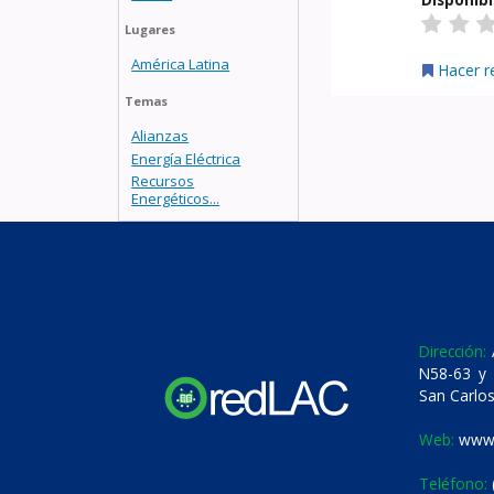
Lugares
América Latina
Hacer r
Temas
Alianzas
Energía Eléctrica
Recursos
Energéticos...
Dirección:
A
N58-63 y 
San Carlos
Web:
www.
Teléfono: