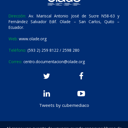
Dirección:
Av. Mariscal Antonio José de Sucre N58-63 y
Fernández Salvador Edif. Olade – San Carlos, Quito –
Ecuador.
Web:
www.olade.org
Teléfono:
(593 2) 259 8122 / 2598 280
Correo:
centro.documentacion@olade.org
Tweets by cubemediaco