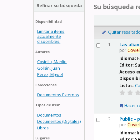
Refinar su búsqueda
Su búsqueda re
Disponibilidad
Limitar a ítems
Quitar resaltad
actualmente
disponibles.
1.
Las alia
por
Coviel
Autores
Idioma:
E
Coviello, Manlio
Editor:
Sa
Gollán, Juan
Acceso e
Pérez, Miguel
Disponibi
Listas:
Ca
Colecciones
Documentos Externos
Hacer r
Tipos de ítem
Documentos
2.
Public -
Documentos (Digitales)
por
Coviel
Libros
Idioma:
I
Lugares
Editor:
Sa