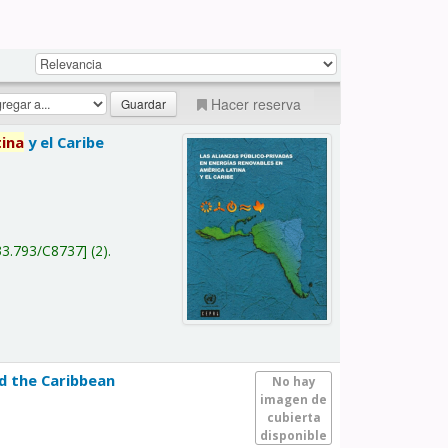
Hacer reserva
tina
y el Caribe
a
33.793/C8737
(2).
nd the Caribbean
No hay
imagen de
cubierta
disponible