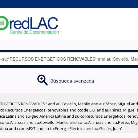
Búsqueda avanzada
RGETICOS RENOVABLES" and au:Coviello, Manlio and au:Pérez, Miguel and 
to:Recursos Energéticos Renovables and ccode:EXT and au:Pérez, Miguel an
rica Latina and su-geo:América Latina and su-to:Recursos Energéticos Reno
u-to:Alianzas and au:Coviello, Manlio and su-to:Alianzas and au:Pérez, M
tina and ccode:EXT and su-to:Energía Eléctrica and au:Gollán, Juan'