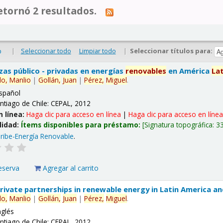
tornó 2 resultados.
|
Seleccionar todo
Limpiar todo
|
Seleccionar títulos para:
o
nzas público - privadas en energías
renovables
en América
La
lo,
Manlio
|
Gollán,
Juan
|
Pérez,
Miguel
.
spañol
ntiago de Chile: CEPAL, 2012
n línea:
Haga clic para acceso en línea
|
Haga clic para acceso en líne
lidad:
Ítems disponibles para préstamo:
Signatura topográfica:
3
ribe-Energía Renovable
.
eserva
Agregar al carrito
 private partnerships in renewable energy in Latin America a
lo,
Manlio
|
Gollán,
Juan
|
Pérez,
Miguel
.
nglés
ntiago de Chile: CEPAL, 2012