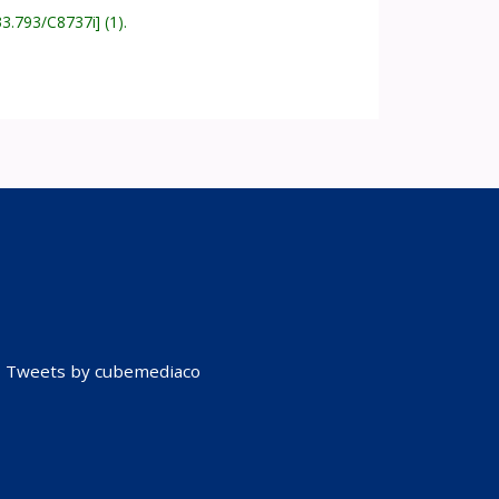
33.793/C8737i
(1).
Tweets by cubemediaco