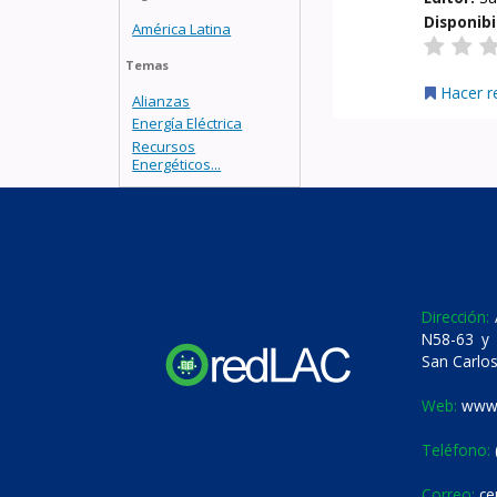
Disponibi
América Latina
Temas
Hacer r
Alianzas
Energía Eléctrica
Recursos
Energéticos...
Dirección:
A
N58-63 y 
San Carlos
Web:
www.
Teléfono:
Correo:
ce