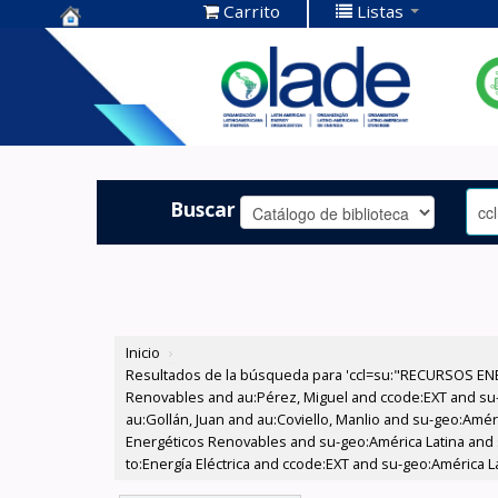
Carrito
Listas
Centro de
Documentación
OLADE -
Buscar
Inicio
›
Resultados de la búsqueda para 'ccl=su:"RECURSOS ENE
Renovables and au:Pérez, Miguel and ccode:EXT and su-
au:Gollán, Juan and au:Coviello, Manlio and su-geo:Amé
Energéticos Renovables and su-geo:América Latina and s
to:Energía Eléctrica and ccode:EXT and su-geo:América La