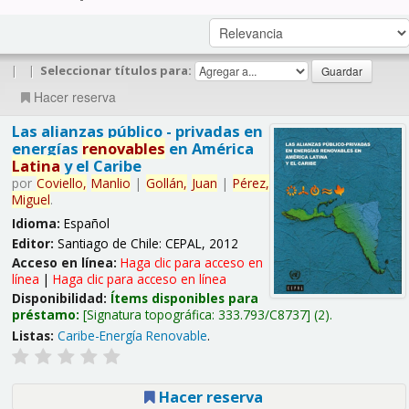
|
|
Seleccionar títulos para:
Hacer reserva
Las alianzas público - privadas en
energías
renovables
en América
Latina
y el Caribe
por
Coviello,
Manlio
|
Gollán,
Juan
|
Pérez,
Miguel
.
Idioma:
Español
Editor:
Santiago de Chile: CEPAL, 2012
Acceso en línea:
Haga clic para acceso en
línea
|
Haga clic para acceso en línea
Disponibilidad:
Ítems disponibles para
préstamo:
Signatura topográfica:
333.793/C8737
(2).
Listas:
Caribe-Energía Renovable
.
Hacer reserva