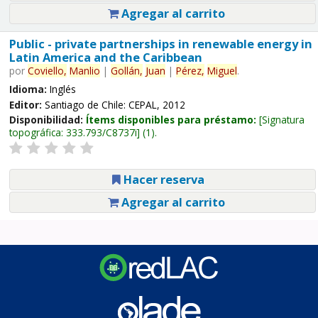
Agregar al carrito
Public - private partnerships in renewable energy in
Latin America and the Caribbean
por
Coviello,
Manlio
|
Gollán,
Juan
|
Pérez,
Miguel
.
Idioma:
Inglés
Editor:
Santiago de Chile: CEPAL, 2012
Disponibilidad:
Ítems disponibles para préstamo:
Signatura
topográfica:
333.793/C8737i
(1).
Hacer reserva
Agregar al carrito