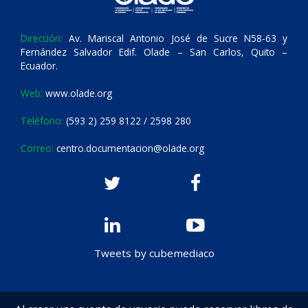
Dirección:
Av. Mariscal Antonio José de Sucre N58-63 y
Fernández Salvador Edif. Olade – San Carlos, Quito –
Ecuador.
Web:
www.olade.org
Teléfono:
(593 2) 259 8122 / 2598 280
Correo:
centro.documentacion@olade.org
Tweets by cubemediaco