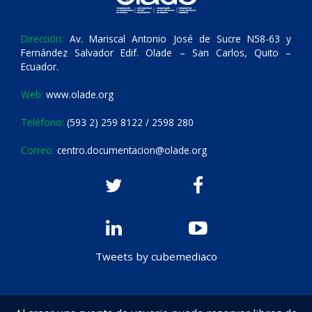
Dirección:
Av. Mariscal Antonio José de Sucre N58-63 y
Fernández Salvador Edif. Olade – San Carlos, Quito –
Ecuador.
Web:
www.olade.org
Teléfono:
(593 2) 259 8122 / 2598 280
Correo:
centro.documentacion@olade.org
Tweets by cubemediaco