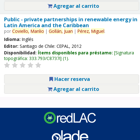
Agregar al carrito
Public - private partnerships in renewable energy in
Latin America and the Caribbean
por
Coviello,
Manlio
|
Gollán,
Juan
|
Pérez,
Miguel
.
Idioma:
Inglés
Editor:
Santiago de Chile: CEPAL, 2012
Disponibilidad:
Ítems disponibles para préstamo:
Signatura
topográfica:
333.793/C8737i
(1).
Hacer reserva
Agregar al carrito