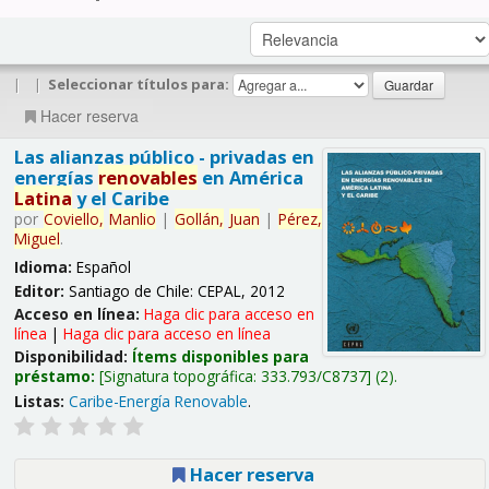
|
|
Seleccionar títulos para:
Hacer reserva
Las alianzas público - privadas en
energías
renovables
en América
Latina
y el Caribe
por
Coviello,
Manlio
|
Gollán,
Juan
|
Pérez,
Miguel
.
Idioma:
Español
Editor:
Santiago de Chile: CEPAL, 2012
Acceso en línea:
Haga clic para acceso en
línea
|
Haga clic para acceso en línea
Disponibilidad:
Ítems disponibles para
préstamo:
Signatura topográfica:
333.793/C8737
(2).
Listas:
Caribe-Energía Renovable
.
Hacer reserva