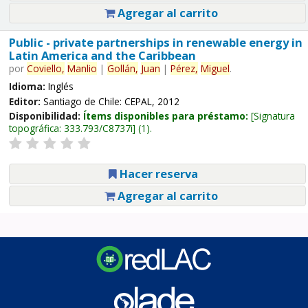
Agregar al carrito
Public - private partnerships in renewable energy in
Latin America and the Caribbean
por
Coviello,
Manlio
|
Gollán,
Juan
|
Pérez,
Miguel
.
Idioma:
Inglés
Editor:
Santiago de Chile: CEPAL, 2012
Disponibilidad:
Ítems disponibles para préstamo:
Signatura
topográfica:
333.793/C8737i
(1).
Hacer reserva
Agregar al carrito