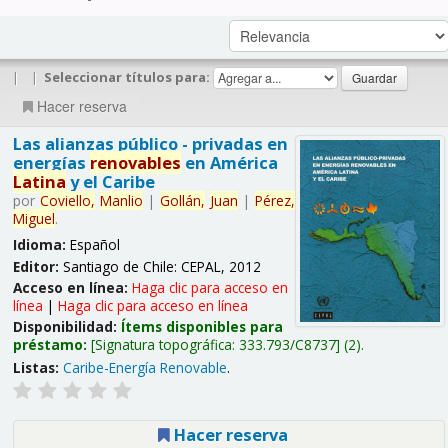
|
|
Seleccionar títulos para:
Hacer reserva
Las alianzas público - privadas en
energías
renovables
en América
Latina
y el Caribe
por
Coviello,
Manlio
|
Gollán,
Juan
|
Pérez,
Miguel
.
Idioma:
Español
Editor:
Santiago de Chile: CEPAL, 2012
Acceso en línea:
Haga clic para acceso en
línea
|
Haga clic para acceso en línea
Disponibilidad:
Ítems disponibles para
préstamo:
Signatura topográfica:
333.793/C8737
(2).
Listas:
Caribe-Energía Renovable
.
Hacer reserva