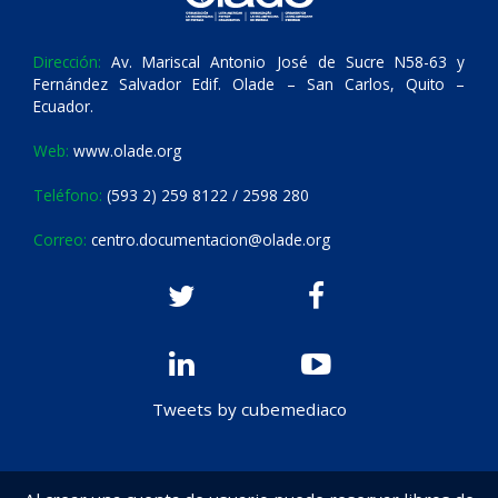
Dirección:
Av. Mariscal Antonio José de Sucre N58-63 y
Fernández Salvador Edif. Olade – San Carlos, Quito –
Ecuador.
Web:
www.olade.org
Teléfono:
(593 2) 259 8122 / 2598 280
Correo:
centro.documentacion@olade.org
Tweets by cubemediaco