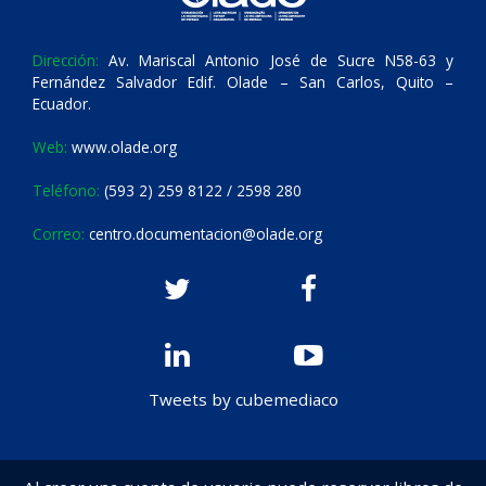
Dirección:
Av. Mariscal Antonio José de Sucre N58-63 y
Fernández Salvador Edif. Olade – San Carlos, Quito –
Ecuador.
Web:
www.olade.org
Teléfono:
(593 2) 259 8122 / 2598 280
Correo:
centro.documentacion@olade.org
Tweets by cubemediaco