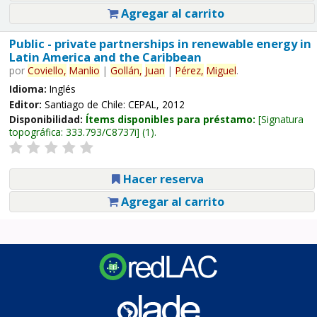
Agregar al carrito
Public - private partnerships in renewable energy in
Latin America and the Caribbean
por
Coviello,
Manlio
|
Gollán,
Juan
|
Pérez,
Miguel
.
Idioma:
Inglés
Editor:
Santiago de Chile: CEPAL, 2012
Disponibilidad:
Ítems disponibles para préstamo:
Signatura
topográfica:
333.793/C8737i
(1).
Hacer reserva
Agregar al carrito