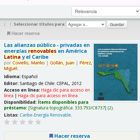
|
|
Seleccionar títulos para:
Hacer reserva
Las alianzas público - privadas en
energías
renovables
en América
Latina
y el Caribe
por
Coviello,
Manlio
|
Gollán,
Juan
|
Pérez,
Miguel
.
Idioma:
Español
Editor:
Santiago de Chile: CEPAL, 2012
Acceso en línea:
Haga clic para acceso en
línea
|
Haga clic para acceso en línea
Disponibilidad:
Ítems disponibles para
préstamo:
Signatura topográfica:
333.793/C8737
(2).
Listas:
Caribe-Energía Renovable
.
Hacer reserva