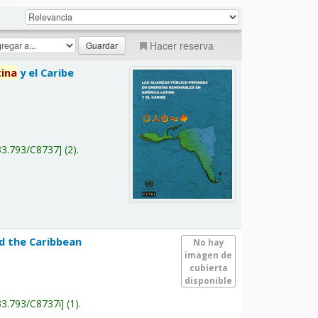
Hacer reserva
tina
y el Caribe
a
33.793/C8737
(2).
nd the Caribbean
No hay
imagen de
cubierta
disponible
33.793/C8737i
(1).