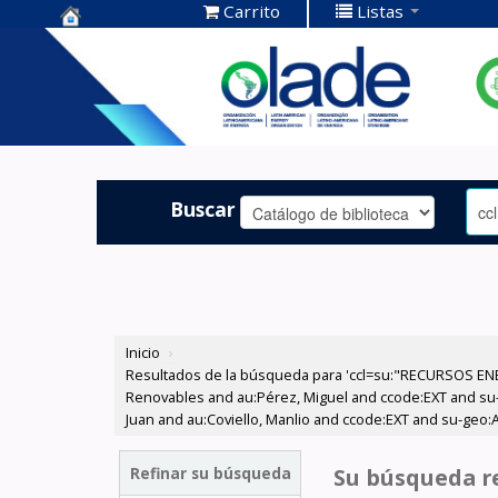
Carrito
Listas
Centro de
Documentación
OLADE -
Buscar
Inicio
›
Resultados de la búsqueda para 'ccl=su:"RECURSOS ENE
Renovables and au:Pérez, Miguel and ccode:EXT and su-to
Juan and au:Coviello, Manlio and ccode:EXT and su-geo:A
Refinar su búsqueda
Su búsqueda re