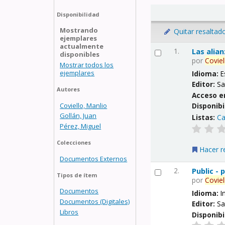
Disponibilidad
Mostrando
Quitar resaltad
ejemplares
actualmente
1.
Las alia
disponibles
por
Coviel
Mostrar todos los
ejemplares
Idioma:
E
Editor:
Sa
Autores
Acceso e
Coviello, Manlio
Disponibi
Gollán, Juan
Listas:
Ca
Pérez, Miguel
Colecciones
Hacer r
Documentos Externos
2.
Public -
Tipos de ítem
por
Coviel
Documentos
Idioma:
I
Documentos (Digitales)
Editor:
Sa
Libros
Disponibi