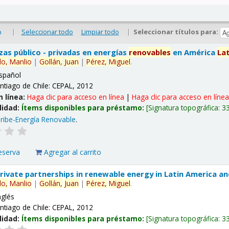
|
Seleccionar todo
Limpiar todo
|
Seleccionar títulos para:
o
nzas público - privadas en energías
renovables
en América
La
lo,
Manlio
|
Gollán,
Juan
|
Pérez,
Miguel
.
spañol
ntiago de Chile: CEPAL, 2012
n línea:
Haga clic para acceso en línea
|
Haga clic para acceso en líne
lidad:
Ítems disponibles para préstamo:
Signatura topográfica:
3
ribe-Energía Renovable
.
eserva
Agregar al carrito
 private partnerships in renewable energy in Latin America a
lo,
Manlio
|
Gollán,
Juan
|
Pérez,
Miguel
.
nglés
ntiago de Chile: CEPAL, 2012
lidad:
Ítems disponibles para préstamo:
Signatura topográfica:
3