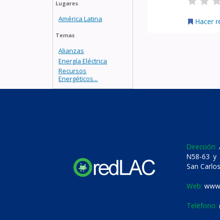
Lugares
América Latina
Hacer r
Temas
Alianzas
Energía Eléctrica
Recursos
Energéticos...
Dirección:
A
N58-63 y 
San Carlos
Web:
www.
Teléfono: