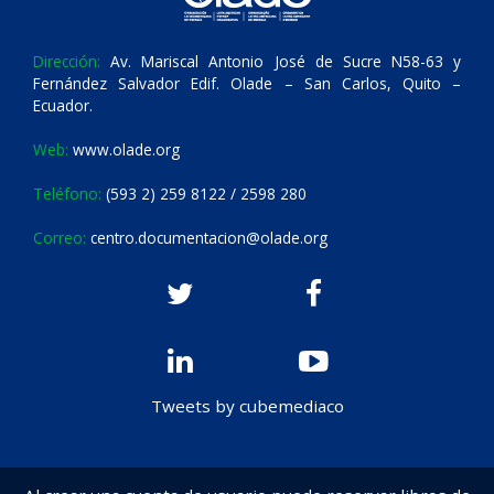
Dirección:
Av. Mariscal Antonio José de Sucre N58-63 y
Fernández Salvador Edif. Olade – San Carlos, Quito –
Ecuador.
Web:
www.olade.org
Teléfono:
(593 2) 259 8122 / 2598 280
Correo:
centro.documentacion@olade.org
Tweets by cubemediaco