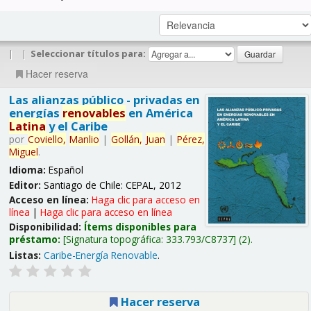
|
|
Seleccionar títulos para:
Hacer reserva
Las alianzas público - privadas en
energías
renovables
en América
Latina
y el Caribe
por
Coviello,
Manlio
|
Gollán,
Juan
|
Pérez,
Miguel
.
Idioma:
Español
Editor:
Santiago de Chile: CEPAL, 2012
Acceso en línea:
Haga clic para acceso en
línea
|
Haga clic para acceso en línea
Disponibilidad:
Ítems disponibles para
préstamo:
Signatura topográfica:
333.793/C8737
(2).
Listas:
Caribe-Energía Renovable
.
Hacer reserva