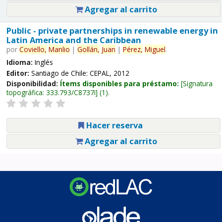
Agregar al carrito
Public - private partnerships in renewable energy in
Latin America and the Caribbean
por
Coviello,
Manlio
|
Gollán,
Juan
|
Pérez,
Miguel
.
Idioma:
Inglés
Editor:
Santiago de Chile: CEPAL, 2012
Disponibilidad:
Ítems disponibles para préstamo:
Signatura
topográfica:
333.793/C8737i
(1).
Hacer reserva
Agregar al carrito