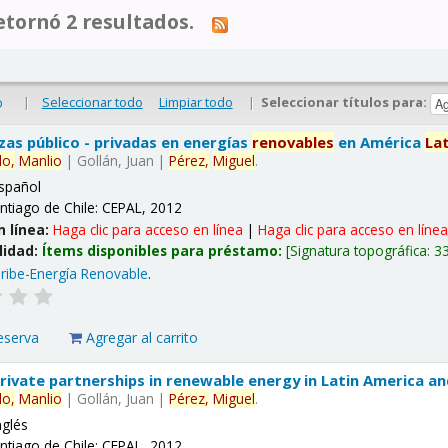
tornó 2 resultados.
|
Seleccionar todo
Limpiar todo
|
Seleccionar títulos para:
o
nzas público - privadas en energías
renovables
en América
La
lo,
Manlio
|
Gollán, Juan
|
Pérez,
Miguel
.
spañol
ntiago de Chile: CEPAL, 2012
n línea:
Haga clic para acceso en línea
|
Haga clic para acceso en líne
lidad:
Ítems disponibles para préstamo:
Signatura topográfica:
3
ribe-Energía Renovable
.
eserva
Agregar al carrito
 private partnerships in renewable energy in Latin America a
lo,
Manlio
|
Gollán, Juan
|
Pérez,
Miguel
.
nglés
ntiago de Chile: CEPAL, 2012