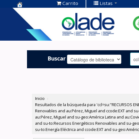
Carrito
Listas
Centro de
Documentación
OLADE -
Buscar
Inicio
›
Resultados de la búsqueda para 'ccl=su:"RECURSOS ENE
Renovables and au:Pérez, Miguel and ccode:EXT and su-to
au:Pérez, Miguel and su-geo:América Latina and au:Coviel
and su-to:Recursos Energéticos Renovables and su-geo:A
su-to:Energía Eléctrica and ccode:EXT and su-geo:Améric