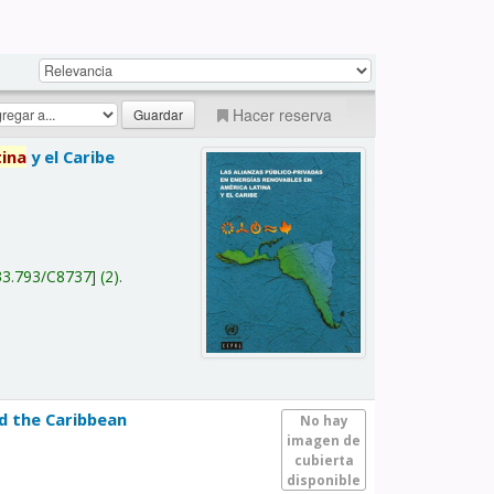
Hacer reserva
tina
y el Caribe
a
33.793/C8737
(2).
nd the Caribbean
No hay
imagen de
cubierta
disponible