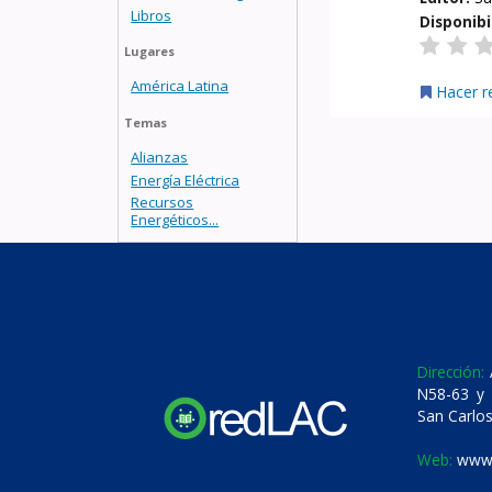
Libros
Disponibi
Lugares
América Latina
Hacer r
Temas
Alianzas
Energía Eléctrica
Recursos
Energéticos...
Dirección:
A
N58-63 y 
San Carlos
Web:
www.