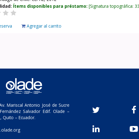
lidad:
Ítems disponibles para préstamo:
Signatura topográfica:
3
eserva
Agregar al carrito
v. Mariscal Antonio José de Sucre
Fernández Salvador Edif. Olade –
, Quito – Ecuador.
olade.org