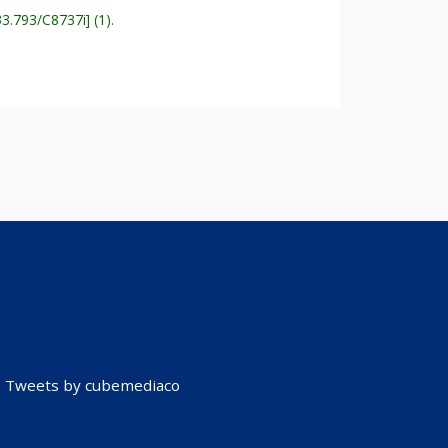
33.793/C8737i
(1).
Tweets by cubemediaco