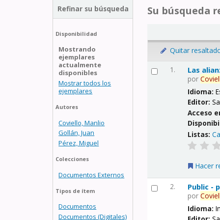
Refinar su búsqueda
Su búsqueda re
Disponibilidad
Mostrando
Quitar resaltad
ejemplares
actualmente
1.
Las alia
disponibles
por
Coviel
Mostrar todos los
ejemplares
Idioma:
E
Editor:
Sa
Autores
Acceso e
Coviello, Manlio
Disponibi
Gollán, Juan
Listas:
Ca
Pérez, Miguel
Colecciones
Hacer r
Documentos Externos
2.
Public -
Tipos de ítem
por
Coviel
Documentos
Idioma:
I
Documentos (Digitales)
Editor:
Sa