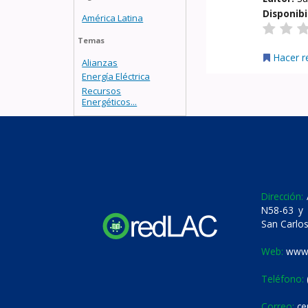
Disponibi
América Latina
Temas
Hacer r
Alianzas
Energía Eléctrica
Recursos
Energéticos...
Dirección:
A
N58-63 y 
San Carlos
Web:
www.
Teléfono:
Correo:
ce