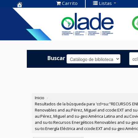
Carrito
Listas
Centro de
Documentación
OLADE -
Buscar
Inicio
›
Resultados de la búsqueda para 'ccl=su:"RECURSOS ENE
Renovables and au:Pérez, Miguel and ccode:EXT and su-to
au:Pérez, Miguel and su-geo:América Latina and au:Coviel
and su-to:Recursos Energéticos Renovables and su-geo:A
su-to:Energía Eléctrica and ccode:EXT and su-geo:Améric