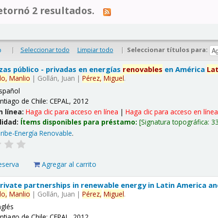
tornó 2 resultados.
|
Seleccionar todo
Limpiar todo
|
Seleccionar títulos para:
o
nzas público - privadas en energías
renovables
en América
La
lo,
Manlio
|
Gollán, Juan
|
Pérez,
Miguel
.
spañol
ntiago de Chile: CEPAL, 2012
n línea:
Haga clic para acceso en línea
|
Haga clic para acceso en líne
lidad:
Ítems disponibles para préstamo:
Signatura topográfica:
3
ribe-Energía Renovable
.
eserva
Agregar al carrito
 private partnerships in renewable energy in Latin America a
lo,
Manlio
|
Gollán, Juan
|
Pérez,
Miguel
.
nglés
ntiago de Chile: CEPAL, 2012