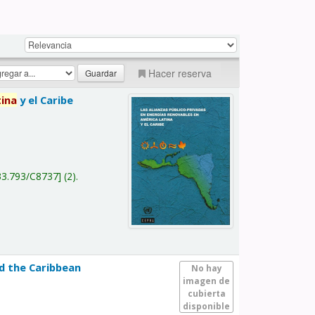
Hacer reserva
tina
y el Caribe
a
33.793/C8737
(2).
nd the Caribbean
No hay
imagen de
cubierta
disponible