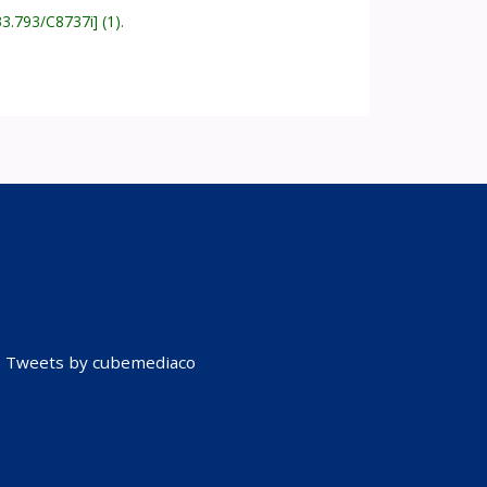
33.793/C8737i
(1).
Tweets by cubemediaco