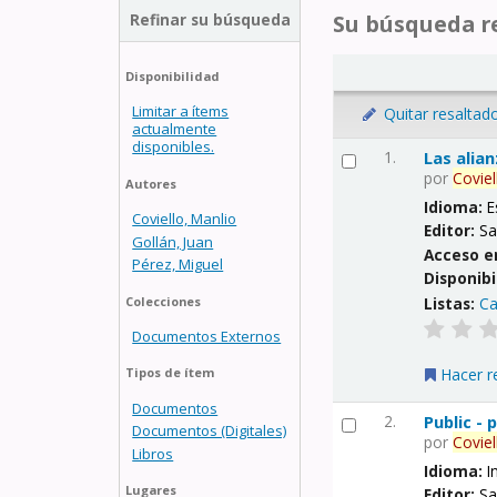
Refinar su búsqueda
Su búsqueda re
Disponibilidad
Limitar a ítems
Quitar resaltad
actualmente
disponibles.
1.
Las alia
por
Coviel
Autores
Idioma:
E
Coviello, Manlio
Editor:
Sa
Gollán, Juan
Acceso e
Pérez, Miguel
Disponibi
Listas:
Ca
Colecciones
Documentos Externos
Hacer r
Tipos de ítem
Documentos
2.
Public -
Documentos (Digitales)
por
Coviel
Libros
Idioma:
I
Lugares
Editor:
Sa