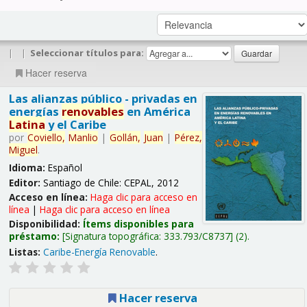
|
|
Seleccionar títulos para:
Hacer reserva
Las alianzas público - privadas en
energías
renovables
en América
Latina
y el Caribe
por
Coviello,
Manlio
|
Gollán,
Juan
|
Pérez,
Miguel
.
Idioma:
Español
Editor:
Santiago de Chile: CEPAL, 2012
Acceso en línea:
Haga clic para acceso en
línea
|
Haga clic para acceso en línea
Disponibilidad:
Ítems disponibles para
préstamo:
Signatura topográfica:
333.793/C8737
(2).
Listas:
Caribe-Energía Renovable
.
Hacer reserva