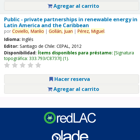
Agregar al carrito
Public - private partnerships in renewable energy in
Latin America and the Caribbean
por
Coviello,
Manlio
|
Gollán,
Juan
|
Pérez,
Miguel
.
Idioma:
Inglés
Editor:
Santiago de Chile: CEPAL, 2012
Disponibilidad:
Ítems disponibles para préstamo:
Signatura
topográfica:
333.793/C8737i
(1).
Hacer reserva
Agregar al carrito