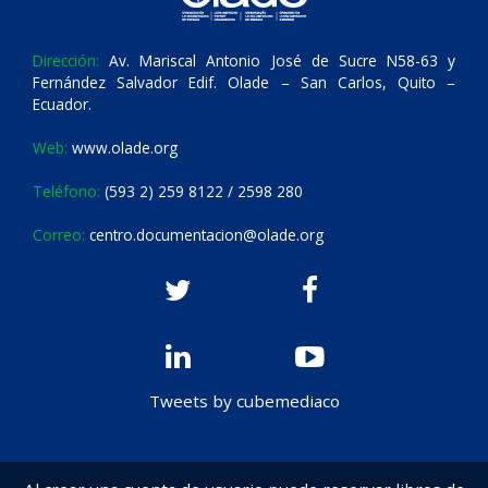
Dirección:
Av. Mariscal Antonio José de Sucre N58-63 y
Fernández Salvador Edif. Olade – San Carlos, Quito –
Ecuador.
Web:
www.olade.org
Teléfono:
(593 2) 259 8122 / 2598 280
Correo:
centro.documentacion@olade.org
Tweets by cubemediaco