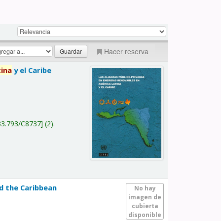
Hacer reserva
tina
y el Caribe
a
33.793/C8737
(2).
nd the Caribbean
No hay
imagen de
cubierta
disponible