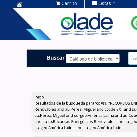
Carrito
Listas
Centro de
Documentación
OLADE -
Buscar
Inicio
›
Resultados de la búsqueda para 'ccl=su:"RECURSOS ENE
Renovables and au:Pérez, Miguel and ccode:EXT and su-to
au:Pérez, Miguel and su-geo:América Latina and au:Coviel
and su-to:Recursos Energéticos Renovables and su-geo:A
su-geo:América Latina and su-geo:América Latina'