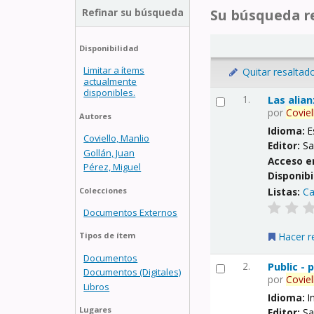
Refinar su búsqueda
Su búsqueda re
Disponibilidad
Limitar a ítems
Quitar resaltad
actualmente
disponibles.
1.
Las alia
por
Coviel
Autores
Idioma:
E
Coviello, Manlio
Editor:
Sa
Gollán, Juan
Acceso e
Pérez, Miguel
Disponibi
Listas:
Ca
Colecciones
Documentos Externos
Hacer r
Tipos de ítem
Documentos
2.
Public -
Documentos (Digitales)
por
Coviel
Libros
Idioma:
I
Lugares
Editor:
Sa