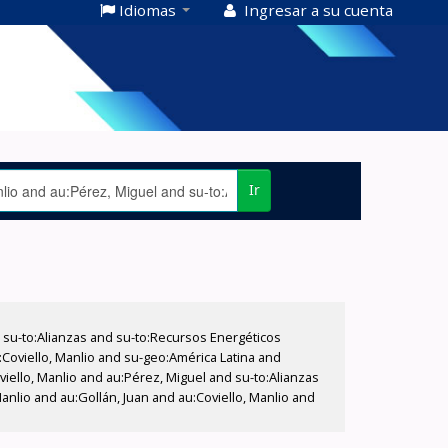
Idiomas
Ingresar a su cuenta
Ir
su-to:Alianzas and su-to:Recursos Energéticos
:Coviello, Manlio and su-geo:América Latina and
viello, Manlio and au:Pérez, Miguel and su-to:Alianzas
nlio and au:Gollán, Juan and au:Coviello, Manlio and