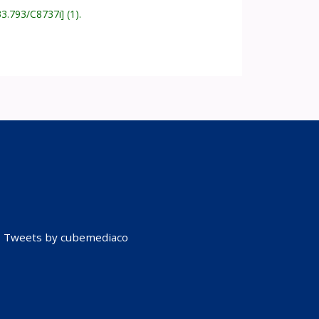
33.793/C8737i
(1).
Tweets by cubemediaco