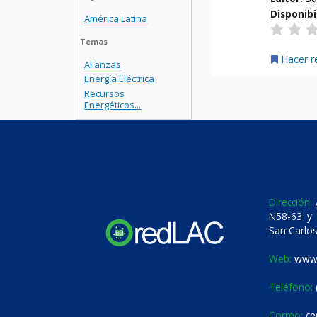
Disponibi
América Latina
Temas
Hacer r
Alianzas
Energía Eléctrica
Recursos
Energéticos...
Dirección:
A
N58-63 y 
San Carlos
Web:
www.
Teléfono:
Correo:
ce