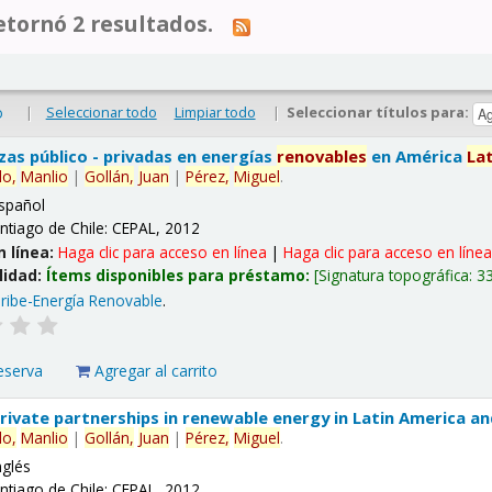
tornó 2 resultados.
|
Seleccionar todo
Limpiar todo
|
Seleccionar títulos para:
o
nzas público - privadas en energías
renovables
en América
La
lo,
Manlio
|
Gollán,
Juan
|
Pérez,
Miguel
.
spañol
ntiago de Chile: CEPAL, 2012
n línea:
Haga clic para acceso en línea
|
Haga clic para acceso en líne
lidad:
Ítems disponibles para préstamo:
Signatura topográfica:
3
ribe-Energía Renovable
.
eserva
Agregar al carrito
 private partnerships in renewable energy in Latin America a
lo,
Manlio
|
Gollán,
Juan
|
Pérez,
Miguel
.
nglés
ntiago de Chile: CEPAL, 2012