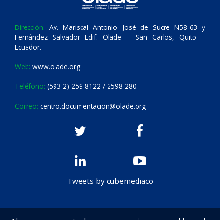
Dirección:
Av. Mariscal Antonio José de Sucre N58-63 y
Fernández Salvador Edif. Olade – San Carlos, Quito –
Ecuador.
Web:
www.olade.org
Teléfono:
(593 2) 259 8122 / 2598 280
Correo:
centro.documentacion@olade.org
Tweets by cubemediaco