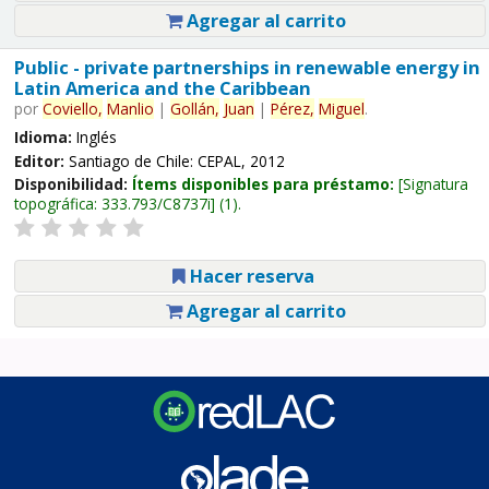
Agregar al carrito
Public - private partnerships in renewable energy in
Latin America and the Caribbean
por
Coviello,
Manlio
|
Gollán,
Juan
|
Pérez,
Miguel
.
Idioma:
Inglés
Editor:
Santiago de Chile: CEPAL, 2012
Disponibilidad:
Ítems disponibles para préstamo:
Signatura
topográfica:
333.793/C8737i
(1).
Hacer reserva
Agregar al carrito