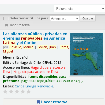
|
|
Seleccionar títulos para:
Hacer reserva
Las alianzas público - privadas en
energías
renovables
en América
Latina
y el Caribe
por
Coviello,
Manlio
|
Gollán,
Juan
|
Pérez,
Miguel
.
Idioma:
Español
Editor:
Santiago de Chile: CEPAL, 2012
Acceso en línea:
Haga clic para acceso en
línea
|
Haga clic para acceso en línea
Disponibilidad:
Ítems disponibles para
préstamo:
Signatura topográfica:
333.793/C8737
(2).
Listas:
Caribe-Energía Renovable
.
Hacer reserva