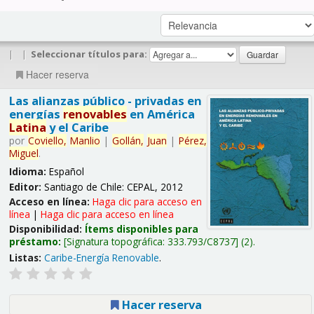
|
|
Seleccionar títulos para:
Hacer reserva
Las alianzas público - privadas en
energías
renovables
en América
Latina
y el Caribe
por
Coviello,
Manlio
|
Gollán,
Juan
|
Pérez,
Miguel
.
Idioma:
Español
Editor:
Santiago de Chile: CEPAL, 2012
Acceso en línea:
Haga clic para acceso en
línea
|
Haga clic para acceso en línea
Disponibilidad:
Ítems disponibles para
préstamo:
Signatura topográfica:
333.793/C8737
(2).
Listas:
Caribe-Energía Renovable
.
Hacer reserva