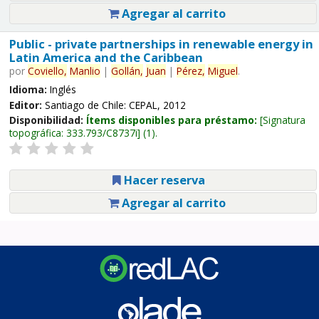
Agregar al carrito
Public - private partnerships in renewable energy in
Latin America and the Caribbean
por
Coviello,
Manlio
|
Gollán,
Juan
|
Pérez,
Miguel
.
Idioma:
Inglés
Editor:
Santiago de Chile: CEPAL, 2012
Disponibilidad:
Ítems disponibles para préstamo:
Signatura
topográfica:
333.793/C8737i
(1).
Hacer reserva
Agregar al carrito