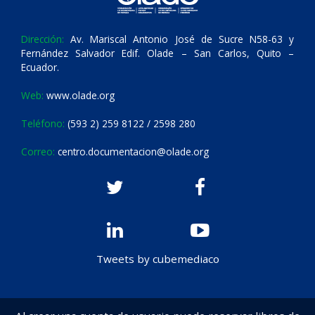
Dirección:
Av. Mariscal Antonio José de Sucre N58-63 y
Fernández Salvador Edif. Olade – San Carlos, Quito –
Ecuador.
Web:
www.olade.org
Teléfono:
(593 2) 259 8122 / 2598 280
Correo:
centro.documentacion@olade.org
Tweets by cubemediaco