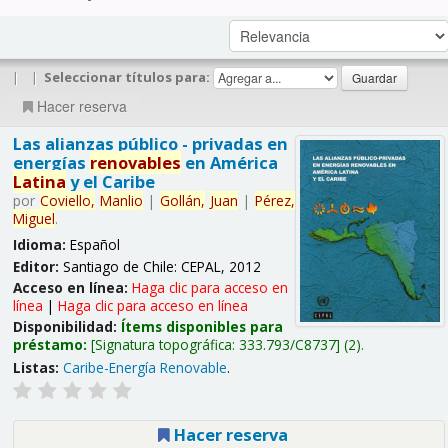
|
|
Seleccionar títulos para:
Hacer reserva
Las alianzas público - privadas en
energías
renovables
en América
Latina
y el Caribe
por
Coviello,
Manlio
|
Gollán,
Juan
|
Pérez,
Miguel
.
Idioma:
Español
Editor:
Santiago de Chile: CEPAL, 2012
Acceso en línea:
Haga clic para acceso en
línea
|
Haga clic para acceso en línea
Disponibilidad:
Ítems disponibles para
préstamo:
Signatura topográfica:
333.793/C8737
(2).
Listas:
Caribe-Energía Renovable
.
Hacer reserva