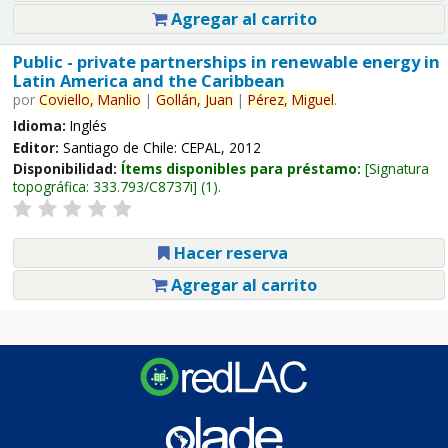
Agregar al carrito
Public - private partnerships in renewable energy in
Latin America and the Caribbean
por
Coviello,
Manlio
|
Gollán,
Juan
|
Pérez,
Miguel
.
Idioma:
Inglés
Editor:
Santiago de Chile: CEPAL, 2012
Disponibilidad:
Ítems disponibles para préstamo:
Signatura
topográfica:
333.793/C8737i
(1).
Hacer reserva
Agregar al carrito