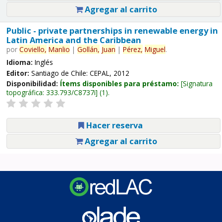
Agregar al carrito
Public - private partnerships in renewable energy in
Latin America and the Caribbean
por
Coviello,
Manlio
|
Gollán,
Juan
|
Pérez,
Miguel
.
Idioma:
Inglés
Editor:
Santiago de Chile: CEPAL, 2012
Disponibilidad:
Ítems disponibles para préstamo:
Signatura
topográfica:
333.793/C8737i
(1).
Hacer reserva
Agregar al carrito