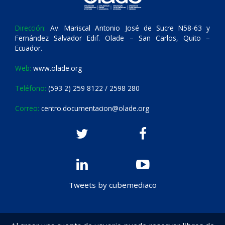
Dirección:
Av. Mariscal Antonio José de Sucre N58-63 y
Fernández Salvador Edif. Olade – San Carlos, Quito –
Ecuador.
Web:
www.olade.org
Teléfono:
(593 2) 259 8122 / 2598 280
Correo:
centro.documentacion@olade.org
Tweets by cubemediaco