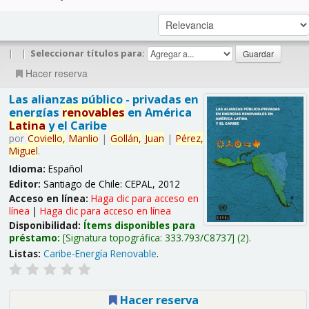
|
|
Seleccionar títulos para:
Hacer reserva
Las alianzas público - privadas en
energías
renovables
en América
Latina
y el Caribe
por
Coviello,
Manlio
|
Gollán,
Juan
|
Pérez,
Miguel
.
Idioma:
Español
Editor:
Santiago de Chile: CEPAL, 2012
Acceso en línea:
Haga clic para acceso en
línea
|
Haga clic para acceso en línea
Disponibilidad:
Ítems disponibles para
préstamo:
Signatura topográfica:
333.793/C8737
(2).
Listas:
Caribe-Energía Renovable
.
Hacer reserva