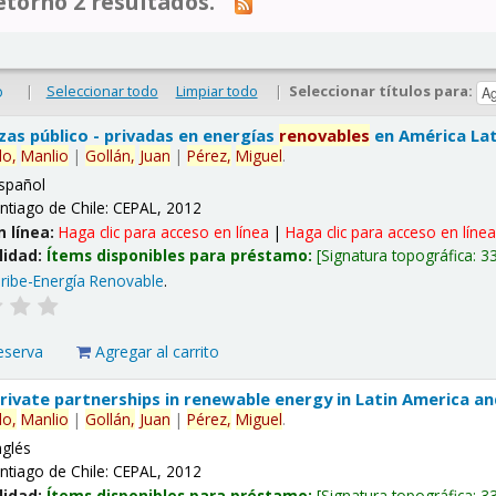
tornó 2 resultados.
|
Seleccionar todo
Limpiar todo
|
Seleccionar títulos para:
o
nzas público - privadas en energías
renovables
en América Lati
lo,
Manlio
|
Gollán,
Juan
|
Pérez,
Miguel
.
spañol
ntiago de Chile: CEPAL, 2012
n línea:
Haga clic para acceso en línea
|
Haga clic para acceso en líne
lidad:
Ítems disponibles para préstamo:
Signatura topográfica:
3
ribe-Energía Renovable
.
eserva
Agregar al carrito
 private partnerships in renewable energy in Latin America a
lo,
Manlio
|
Gollán,
Juan
|
Pérez,
Miguel
.
nglés
ntiago de Chile: CEPAL, 2012
lidad:
Ítems disponibles para préstamo:
Signatura topográfica:
3