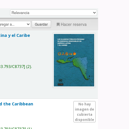
Hacer reserva
na y el Caribe
a
33.793/C8737
(2).
nd the Caribbean
No hay
imagen de
cubierta
disponible
33.793/C8737i
(1).