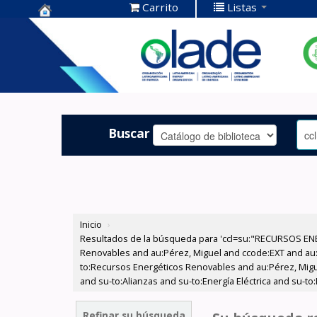
Carrito
Listas
Centro de
Documentación
OLADE -
Buscar
Inicio
›
Resultados de la búsqueda para 'ccl=su:"RECURSOS ENE
Renovables and au:Pérez, Miguel and ccode:EXT and au:C
to:Recursos Energéticos Renovables and au:Pérez, Miguel 
and su-to:Alianzas and su-to:Energía Eléctrica and su-t
Refinar su búsqueda