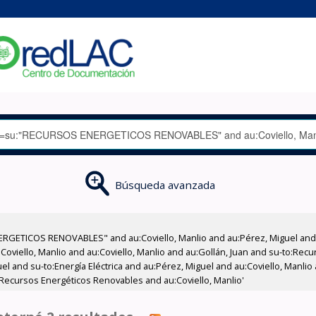
Búsqueda avanzada
RGETICOS RENOVABLES" and au:Coviello, Manlio and au:Pérez, Miguel and 
oviello, Manlio and au:Coviello, Manlio and au:Gollán, Juan and su-to:Re
and su-to:Energía Eléctrica and au:Pérez, Miguel and au:Coviello, Manlio an
o:Recursos Energéticos Renovables and au:Coviello, Manlio'