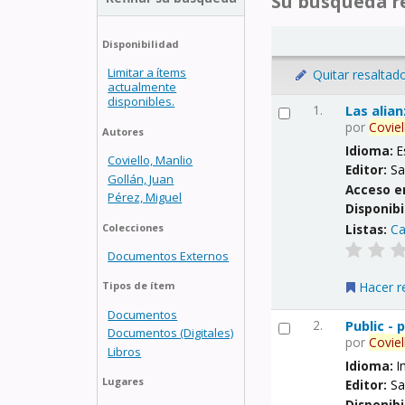
Su búsqueda re
Disponibilidad
Limitar a ítems
Quitar resaltad
actualmente
disponibles.
1.
Las alia
por
Coviel
Autores
Idioma:
E
Coviello, Manlio
Editor:
Sa
Gollán, Juan
Acceso e
Pérez, Miguel
Disponibi
Listas:
Ca
Colecciones
Documentos Externos
Hacer r
Tipos de ítem
Documentos
2.
Public -
Documentos (Digitales)
por
Coviel
Libros
Idioma:
I
Lugares
Editor:
Sa
Disponibi