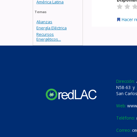
América Latina
Temas
Hacer r
Alianzas
Energía Eléctrica
Recursos
Energéticos...
Dirección:
A
N58-63 y 
San Carlos
Web:
www.
Teléfono:
Correo:
ce