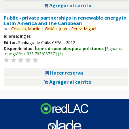
Agregar al carrito
Public - private partnerships in renewable energy in
Latin America and the Caribbean
por
Coviello,
Manlio
|
Gollán,
Juan
|
Pérez,
Miguel
.
Idioma:
Inglés
Editor:
Santiago de Chile: CEPAL, 2012
Disponibilidad:
Ítems disponibles para préstamo:
Signatura
topográfica:
333.793/C8737i
(1).
Hacer reserva
Agregar al carrito