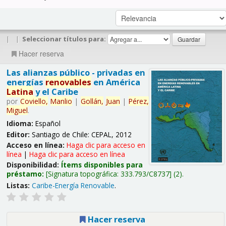
|
|
Seleccionar títulos para:
Hacer reserva
Las alianzas público - privadas en
energías
renovables
en América
Latina
y el Caribe
por
Coviello,
Manlio
|
Gollán,
Juan
|
Pérez,
Miguel
.
Idioma:
Español
Editor:
Santiago de Chile: CEPAL, 2012
Acceso en línea:
Haga clic para acceso en
línea
|
Haga clic para acceso en línea
Disponibilidad:
Ítems disponibles para
préstamo:
Signatura topográfica:
333.793/C8737
(2).
Listas:
Caribe-Energía Renovable
.
Hacer reserva