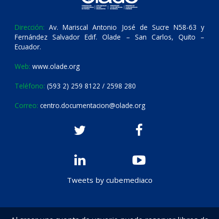
Dirección:
Av. Mariscal Antonio José de Sucre N58-63 y
Fernández Salvador Edif. Olade – San Carlos, Quito –
Ecuador.
Web:
www.olade.org
Teléfono:
(593 2) 259 8122 / 2598 280
Correo:
centro.documentacion@olade.org
Tweets by cubemediaco