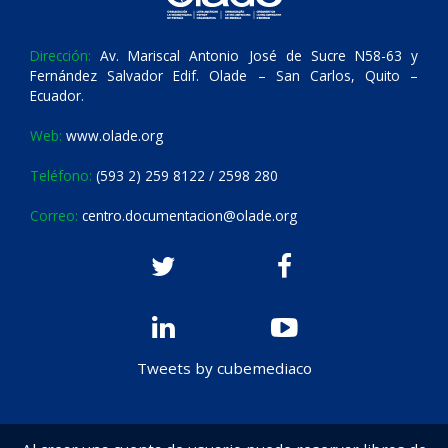
Dirección:
Av. Mariscal Antonio José de Sucre N58-63 y
Fernández Salvador Edif. Olade – San Carlos, Quito –
Ecuador.
Web:
www.olade.org
Teléfono:
(593 2) 259 8122 / 2598 280
Correo:
centro.documentacion@olade.org
Tweets by cubemediaco