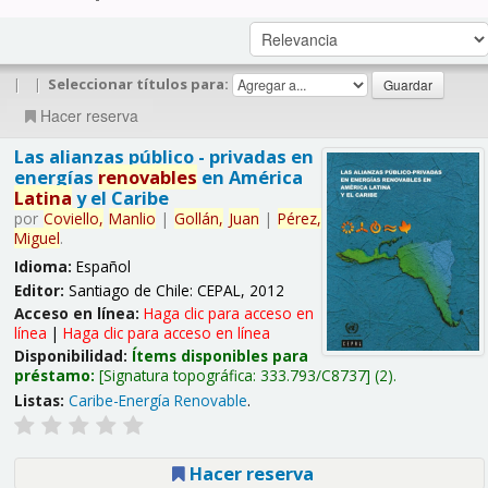
|
|
Seleccionar títulos para:
Hacer reserva
Las alianzas público - privadas en
energías
renovables
en América
Latina
y el Caribe
por
Coviello,
Manlio
|
Gollán,
Juan
|
Pérez,
Miguel
.
Idioma:
Español
Editor:
Santiago de Chile: CEPAL, 2012
Acceso en línea:
Haga clic para acceso en
línea
|
Haga clic para acceso en línea
Disponibilidad:
Ítems disponibles para
préstamo:
Signatura topográfica:
333.793/C8737
(2).
Listas:
Caribe-Energía Renovable
.
Hacer reserva