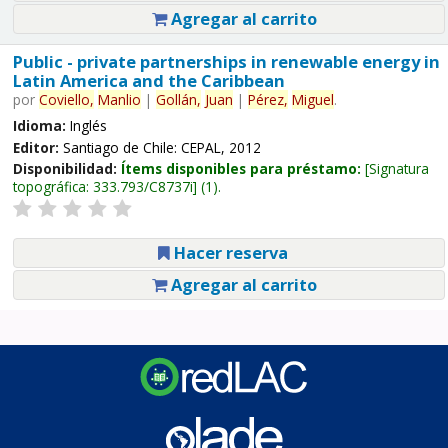
Agregar al carrito
Public - private partnerships in renewable energy in
Latin America and the Caribbean
por
Coviello,
Manlio
|
Gollán,
Juan
|
Pérez,
Miguel
.
Idioma:
Inglés
Editor:
Santiago de Chile: CEPAL, 2012
Disponibilidad:
Ítems disponibles para préstamo:
Signatura
topográfica:
333.793/C8737i
(1).
Hacer reserva
Agregar al carrito