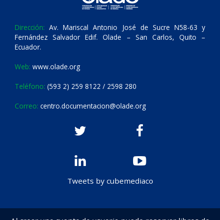
Dirección:
Av. Mariscal Antonio José de Sucre N58-63 y
Fernández Salvador Edif. Olade – San Carlos, Quito –
Ecuador.
Web:
www.olade.org
Teléfono:
(593 2) 259 8122 / 2598 280
Correo:
centro.documentacion@olade.org
Tweets by cubemediaco