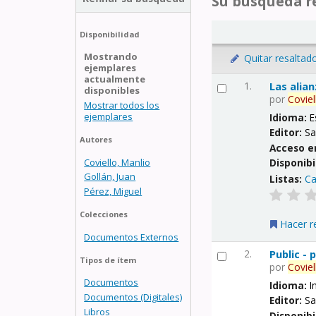
Su búsqueda re
Disponibilidad
Mostrando
Quitar resaltad
ejemplares
actualmente
1.
Las alia
disponibles
por
Coviel
Mostrar todos los
ejemplares
Idioma:
E
Editor:
Sa
Autores
Acceso e
Coviello, Manlio
Disponibi
Gollán, Juan
Listas:
Ca
Pérez, Miguel
Colecciones
Hacer r
Documentos Externos
2.
Public -
Tipos de ítem
por
Coviel
Documentos
Idioma:
I
Documentos (Digitales)
Editor:
Sa
Libros
Disponibi