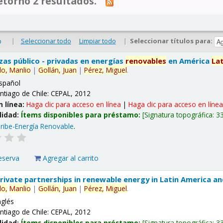
tornó 2 resultados.
|
Seleccionar todo
Limpiar todo
|
Seleccionar títulos para:
o
nzas público - privadas en energías
renovables
en América
La
lo,
Manlio
|
Gollán,
Juan
|
Pérez,
Miguel
.
spañol
ntiago de Chile: CEPAL, 2012
n línea:
Haga clic para acceso en línea
|
Haga clic para acceso en líne
lidad:
Ítems disponibles para préstamo:
Signatura topográfica:
3
ribe-Energía Renovable
.
eserva
Agregar al carrito
 private partnerships in renewable energy in Latin America a
lo,
Manlio
|
Gollán,
Juan
|
Pérez,
Miguel
.
nglés
ntiago de Chile: CEPAL, 2012
lidad:
Ítems disponibles para préstamo:
Signatura topográfica:
3