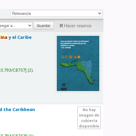
Hacer reserva
tina
y el Caribe
a
33.793/C8737
(2).
nd the Caribbean
No hay
imagen de
cubierta
disponible
33.793/C8737i
(1).