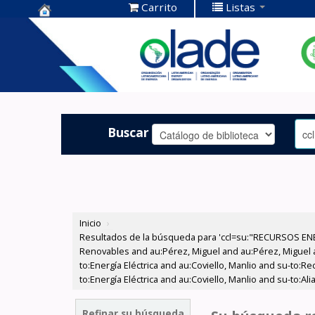
Carrito
Listas
Centro de
Documentación
OLADE -
Buscar
Inicio
›
Resultados de la búsqueda para 'ccl=su:"RECURSOS ENE
Renovables and au:Pérez, Miguel and au:Pérez, Miguel an
to:Energía Eléctrica and au:Coviello, Manlio and su-to:R
to:Energía Eléctrica and au:Coviello, Manlio and su-to:A
Refinar su búsqueda