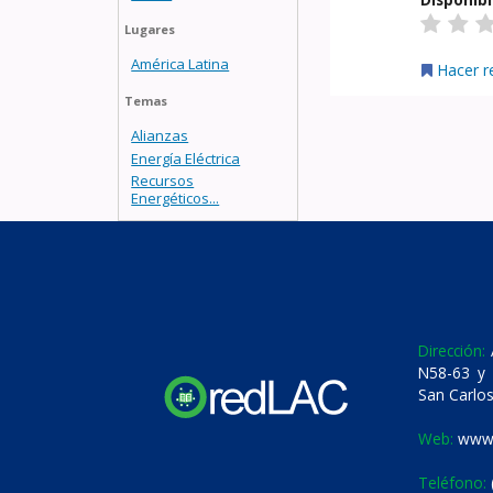
Lugares
América Latina
Hacer r
Temas
Alianzas
Energía Eléctrica
Recursos
Energéticos...
Dirección:
A
N58-63 y 
San Carlos
Web:
www.
Teléfono: