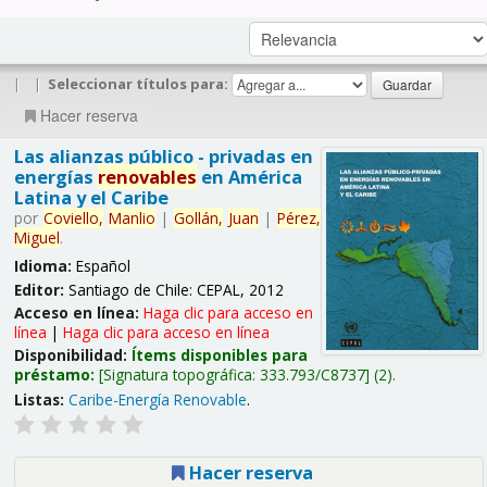
|
|
Seleccionar títulos para:
Hacer reserva
Las alianzas público - privadas en
energías
renovables
en América
Latina y el Caribe
por
Coviello,
Manlio
|
Gollán,
Juan
|
Pérez,
Miguel
.
Idioma:
Español
Editor:
Santiago de Chile: CEPAL, 2012
Acceso en línea:
Haga clic para acceso en
línea
|
Haga clic para acceso en línea
Disponibilidad:
Ítems disponibles para
préstamo:
Signatura topográfica:
333.793/C8737
(2).
Listas:
Caribe-Energía Renovable
.
Hacer reserva