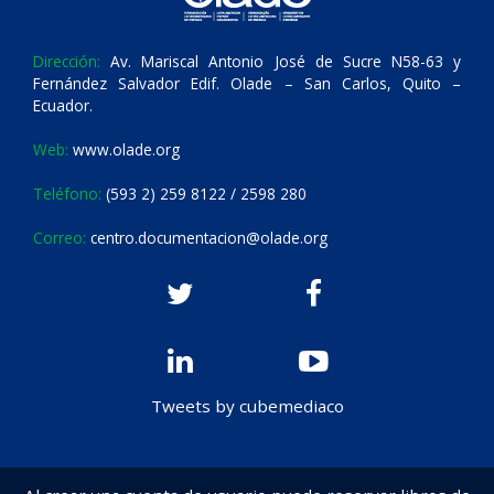
Dirección:
Av. Mariscal Antonio José de Sucre N58-63 y
Fernández Salvador Edif. Olade – San Carlos, Quito –
Ecuador.
Web:
www.olade.org
Teléfono:
(593 2) 259 8122 / 2598 280
Correo:
centro.documentacion@olade.org
Tweets by cubemediaco