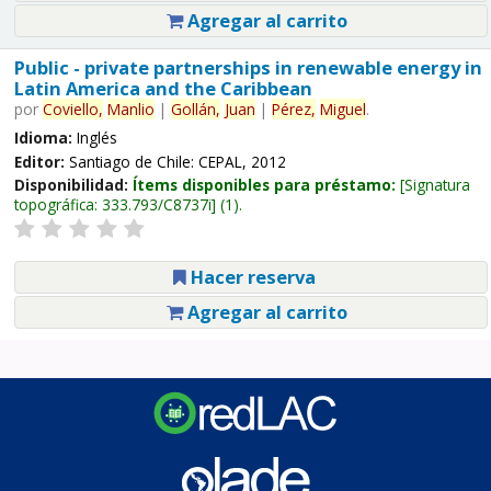
Agregar al carrito
Public - private partnerships in renewable energy in
Latin America and the Caribbean
por
Coviello,
Manlio
|
Gollán,
Juan
|
Pérez,
Miguel
.
Idioma:
Inglés
Editor:
Santiago de Chile: CEPAL, 2012
Disponibilidad:
Ítems disponibles para préstamo:
Signatura
topográfica:
333.793/C8737i
(1).
Hacer reserva
Agregar al carrito