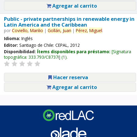
Agregar al carrito
Public - private partnerships in renewable energy in
Latin America and the Caribbean
por
Coviello,
Manlio
|
Gollán,
Juan
|
Pérez,
Miguel
.
Idioma:
Inglés
Editor:
Santiago de Chile: CEPAL, 2012
Disponibilidad:
Ítems disponibles para préstamo:
Signatura
topográfica:
333.793/C8737i
(1).
Hacer reserva
Agregar al carrito