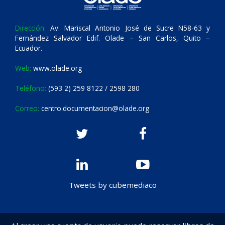
Dirección:
Av. Mariscal Antonio José de Sucre N58-63 y
Fernández Salvador Edif. Olade – San Carlos, Quito –
Ecuador.
Web:
www.olade.org
Teléfono:
(593 2) 259 8122 / 2598 280
Correo:
centro.documentacion@olade.org
Tweets by cubemediaco