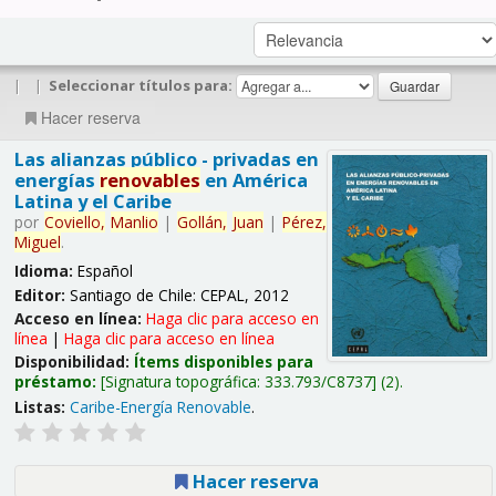
|
|
Seleccionar títulos para:
Hacer reserva
Las alianzas público - privadas en
energías
renovables
en América
Latina y el Caribe
por
Coviello,
Manlio
|
Gollán,
Juan
|
Pérez,
Miguel
.
Idioma:
Español
Editor:
Santiago de Chile: CEPAL, 2012
Acceso en línea:
Haga clic para acceso en
línea
|
Haga clic para acceso en línea
Disponibilidad:
Ítems disponibles para
préstamo:
Signatura topográfica:
333.793/C8737
(2).
Listas:
Caribe-Energía Renovable
.
Hacer reserva