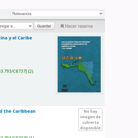
Hacer reserva
na y el Caribe
a
33.793/C8737
(2).
nd the Caribbean
No hay
imagen de
cubierta
disponible
33.793/C8737i
(1).