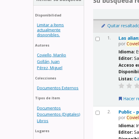
Su búsqueda re
Disponibilidad
Limitar a ítems
Quitar resaltad
actualmente
disponibles.
1.
Las alia
por
Coviel
Autores
Idioma:
E
Coviello, Manlio
Editor:
Sa
Gollán, Juan
Acceso e
Pérez, Miguel
Disponibi
Listas:
Ca
Colecciones
Documentos Externos
Hacer r
Tipos de ítem
Documentos
2.
Public -
Documentos (Digitales)
por
Coviel
Libros
Idioma:
I
Lugares
Editor:
Sa
Disponibi