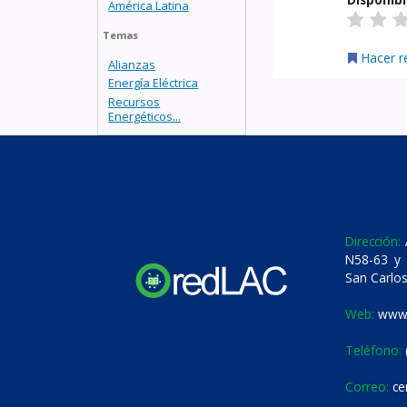
América Latina
Temas
Hacer r
Alianzas
Energía Eléctrica
Recursos
Energéticos...
Dirección:
A
N58-63 y 
San Carlos
Web:
www.
Teléfono:
Correo:
ce