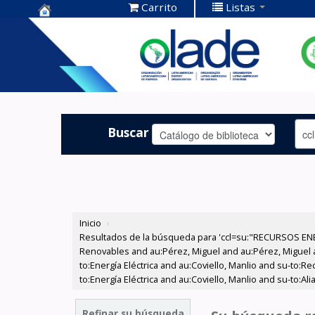
Carrito
Listas
Centro de
Documentación
OLADE -
Buscar
Inicio
›
Resultados de la búsqueda para 'ccl=su:"RECURSOS ENE
Renovables and au:Pérez, Miguel and au:Pérez, Miguel an
to:Energía Eléctrica and au:Coviello, Manlio and su-to:R
to:Energía Eléctrica and au:Coviello, Manlio and su-to:Al
Refinar su búsqueda