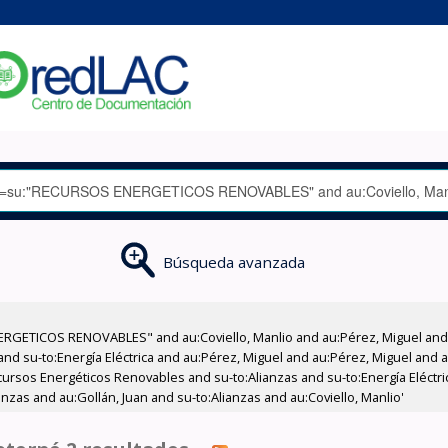
Búsqueda avanzada
RGETICOS RENOVABLES" and au:Coviello, Manlio and au:Pérez, Miguel and 
d su-to:Energía Eléctrica and au:Pérez, Miguel and au:Pérez, Miguel and au
ecursos Energéticos Renovables and su-to:Alianzas and su-to:Energía Eléctri
ianzas and au:Gollán, Juan and su-to:Alianzas and au:Coviello, Manlio'