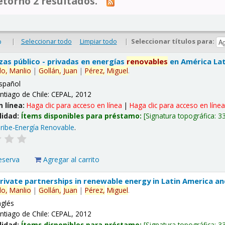
tornó 2 resultados.
|
Seleccionar todo
Limpiar todo
|
Seleccionar títulos para:
o
nzas público - privadas en energías
renovables
en América Lati
lo,
Manlio
|
Gollán,
Juan
|
Pérez,
Miguel
.
spañol
ntiago de Chile: CEPAL, 2012
n línea:
Haga clic para acceso en línea
|
Haga clic para acceso en líne
lidad:
Ítems disponibles para préstamo:
Signatura topográfica:
3
ribe-Energía Renovable
.
eserva
Agregar al carrito
 private partnerships in renewable energy in Latin America a
lo,
Manlio
|
Gollán,
Juan
|
Pérez,
Miguel
.
nglés
ntiago de Chile: CEPAL, 2012
lidad:
Ítems disponibles para préstamo:
Signatura topográfica:
3