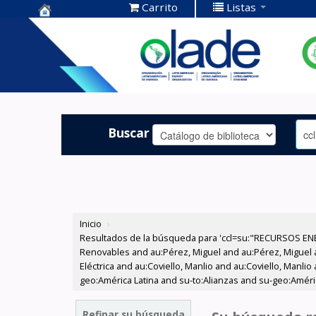
Carrito
Listas
Centro de
Documentación
OLADE -
Buscar
Inicio
›
Resultados de la búsqueda para 'ccl=su:"RECURSOS ENE
Renovables and au:Pérez, Miguel and au:Pérez, Miguel an
Eléctrica and au:Coviello, Manlio and au:Coviello, Manlio
geo:América Latina and su-to:Alianzas and su-geo:América
Refinar su búsqueda