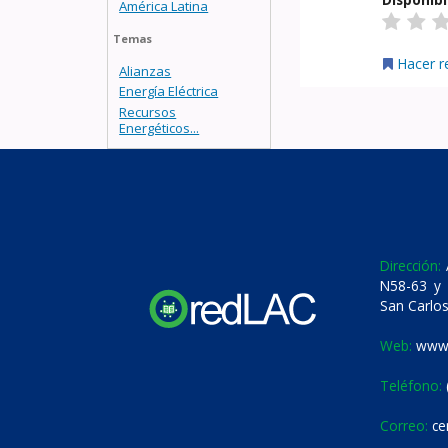
América Latina
Temas
Hacer r
Alianzas
Energía Eléctrica
Recursos
Energéticos...
Dirección:
A
N58-63 y 
San Carlos
Web:
www.
Teléfono:
Correo:
ce