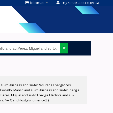
Idiomas
Ingresar a su cuenta
Ir
su-to:Alianzas and su-to:Recursos Energéticos
Coviello, Manlio and su-to:Alianzas and su-to:Energía
:Pérez, Miguel and su-to:Energía Eléctrica and su-
c >= 1) and (lost,st-numeric=0) )'