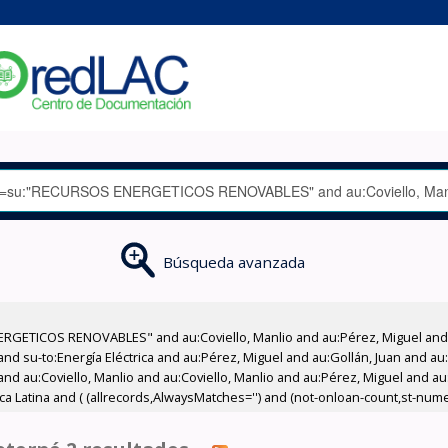
Búsqueda avanzada
RGETICOS RENOVABLES" and au:Coviello, Manlio and au:Pérez, Miguel and 
d su-to:Energía Eléctrica and au:Pérez, Miguel and au:Gollán, Juan and au:
 and au:Coviello, Manlio and au:Coviello, Manlio and au:Pérez, Miguel and au
 Latina and ( (allrecords,AlwaysMatches='') and (not-onloan-count,st-numeri