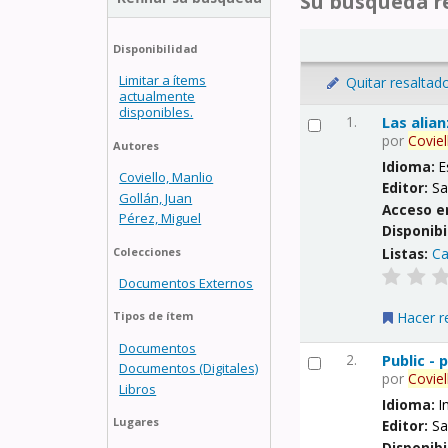
Su búsqueda re
Disponibilidad
Limitar a ítems
Quitar resaltad
actualmente
disponibles.
1.
Las alia
por
Coviel
Autores
Idioma:
E
Coviello, Manlio
Editor:
Sa
Gollán, Juan
Acceso e
Pérez, Miguel
Disponibi
Listas:
Ca
Colecciones
Documentos Externos
Hacer r
Tipos de ítem
Documentos
2.
Public -
Documentos (Digitales)
por
Coviel
Libros
Idioma:
I
Lugares
Editor:
Sa
Disponibi