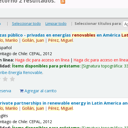
tornó 2 resultados.
|
Seleccionar todo
Limpiar todo
|
Seleccionar títulos para:
o
nzas público - privadas en energías
renovables
en América
La
lo,
Manlio
|
Gollán,
Juan
|
Pérez,
Miguel
.
spañol
ntiago de Chile: CEPAL, 2012
n línea:
Haga clic para acceso en línea
|
Haga clic para acceso en líne
lidad:
Ítems disponibles para préstamo:
Signatura topográfica:
3
ribe-Energía Renovable
.
eserva
Agregar al carrito
 private partnerships in renewable energy in Latin America a
lo,
Manlio
|
Gollán,
Juan
|
Pérez,
Miguel
.
nglés
ntiago de Chile: CEPAL, 2012
lidad:
Ítems disponibles para préstamo:
Signatura topográfica:
3