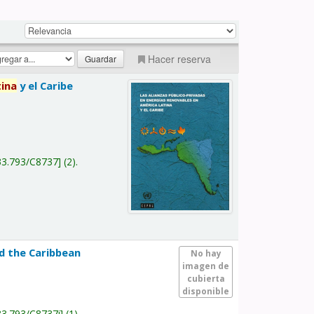
Hacer reserva
tina
y el Caribe
a
33.793/C8737
(2).
nd the Caribbean
No hay
imagen de
cubierta
disponible
33.793/C8737i
(1).