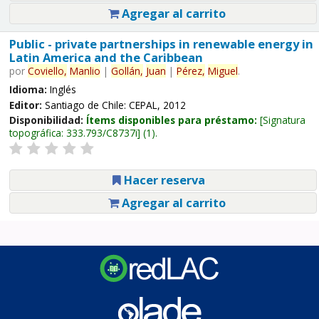
Agregar al carrito
Public - private partnerships in renewable energy in
Latin America and the Caribbean
por
Coviello,
Manlio
|
Gollán,
Juan
|
Pérez,
Miguel
.
Idioma:
Inglés
Editor:
Santiago de Chile: CEPAL, 2012
Disponibilidad:
Ítems disponibles para préstamo:
Signatura
topográfica:
333.793/C8737i
(1).
Hacer reserva
Agregar al carrito