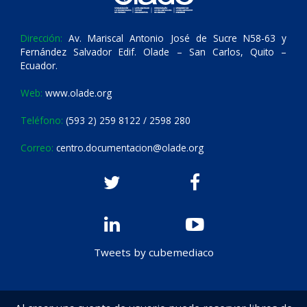
Dirección:
Av. Mariscal Antonio José de Sucre N58-63 y
Fernández Salvador Edif. Olade – San Carlos, Quito –
Ecuador.
Web:
www.olade.org
Teléfono:
(593 2) 259 8122 / 2598 280
Correo:
centro.documentacion@olade.org
Tweets by cubemediaco