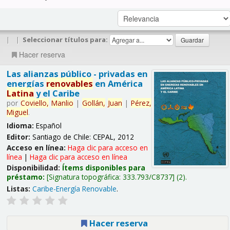
|
|
Seleccionar títulos para:
Hacer reserva
Las alianzas público - privadas en
energías
renovables
en América
Latina
y el Caribe
por
Coviello,
Manlio
|
Gollán,
Juan
|
Pérez,
Miguel
.
Idioma:
Español
Editor:
Santiago de Chile: CEPAL, 2012
Acceso en línea:
Haga clic para acceso en
línea
|
Haga clic para acceso en línea
Disponibilidad:
Ítems disponibles para
préstamo:
Signatura topográfica:
333.793/C8737
(2).
Listas:
Caribe-Energía Renovable
.
Hacer reserva